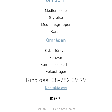
Om SOFF
kort föreningens arbete i
myndigheter och
Medlemskap
respektive fråga.
Sverige. Samar
Styrelse
aktiviteter SOF
ett antal ukrai
Medlemsgrupper
och organisation
Kansli
…
Områden
Cyberförsvar
Försvar
Samhällssäkerhet
Fokusfrågor
Ring oss: 08-782 09 99
Kontakta oss
LinkedIn
Instagram
X
Box 5510, 114 85 Stockholm