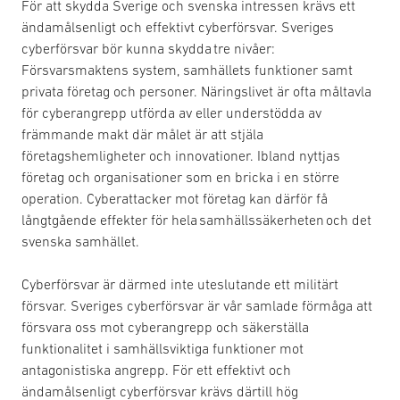
För att skydda Sverige och svenska intressen krävs ett
ändamålsenligt och effektivt cyberförsvar. Sveriges
cyberförsvar bör kunna skydda tre nivåer:
Försvarsmaktens system, samhällets funktioner samt
privata företag och personer. Näringslivet är ofta måltavla
för cyberangrepp utförda av eller understödda av
främmande makt där målet är att stjäla
företagshemligheter och innovationer. Ibland nyttjas
företag och organisationer som en bricka i en större
operation. Cyberattacker mot företag kan därför få
långtgående effekter för hela samhällssäkerheten och det
svenska samhället.
Cyberförsvar är därmed inte uteslutande ett militärt
försvar. Sveriges cyberförsvar är vår samlade förmåga att
försvara oss mot cyberangrepp och säkerställa
funktionalitet i samhällsviktiga funktioner mot
antagonistiska angrepp. För ett effektivt och
ändamålsenligt cyberförsvar krävs därtill hög