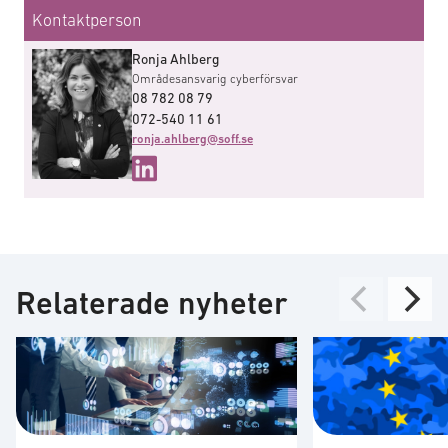
Kontaktperson
Ronja Ahlberg
Områdesansvarig cyberförsvar
08 782 08 79
072-540 11 61
ronja.ahlberg@soff.se
Relaterade nyheter