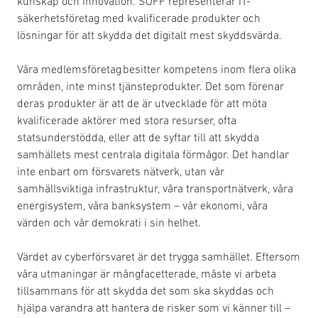
kunskap och innovation. SOFF representerar IT-
säkerhetsföretag med kvalificerade produkter och
lösningar för att skydda det digitalt mest skyddsvärda.
Våra medlemsföretag besitter kompetens inom flera olika
områden, inte minst tjänsteprodukter. Det som förenar
deras produkter är att de är utvecklade för att möta
kvalificerade aktörer med stora resurser, ofta
statsunderstödda, eller att de syftar till att skydda
samhällets mest centrala digitala förmågor. Det handlar
inte enbart om försvarets nätverk, utan vår
samhällsviktiga infrastruktur, våra transportnätverk, våra
energisystem, våra banksystem – vår ekonomi, våra
värden och vår demokrati i sin helhet.
Värdet av cyberförsvaret är det trygga samhället. Eftersom
våra utmaningar är mångfacetterade, måste vi arbeta
tillsammans för att skydda det som ska skyddas och
hjälpa varandra att hantera de risker som vi känner till –