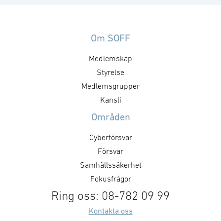
inom cyberförsvar,
bereder och dis
kommunikation och
skyddsvärd info
ledningsfrågor. Gruppen arbetar
informationssä
utefter en årligt fastställd
det som innefatt
Om SOFF
handlingsplan med identifierade
säkerhetskänsli
Medlemskap
mål och aktiviteter. Syftet med
Gruppen utgör n
mötet är att utveckla föreningens
Styrelse
kunskapsuppby
positioner inom cyberområdet,
kontakt med be
Medlemsgrupper
att besluta om kommande
myndigheter. F
Kansli
aktiviteter och dess inriktning
utgörs av Säker
Områden
samt att nätverka mellan
där denna grupp
medlemsföretagen.
komplement till
Cyberförsvar
Målsättningen är att det ska …
medlemsgruppe
Försvar
Cyberförsvar oc
Samhällssäkerhet
Fokusfrågor
Ring oss: 08-782 09 99
Kontakta oss