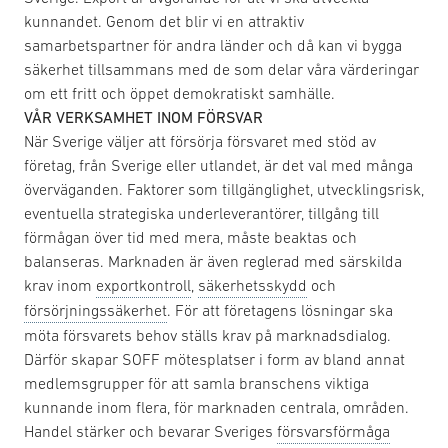
kunnandet. Genom det blir vi en attraktiv
samarbetspartner för andra länder och då kan vi bygga
säkerhet tillsammans med de som delar våra värderingar
om ett fritt och öppet demokratiskt samhälle.
VÅR VERKSAMHET INOM FÖRSVAR
När Sverige väljer att försörja försvaret med stöd av
företag, från Sverige eller utlandet, är det val med många
överväganden. Faktorer som tillgänglighet, utvecklingsrisk,
eventuella strategiska underleverantörer, tillgång till
förmågan över tid med mera, måste beaktas och
balanseras. Marknaden är även reglerad med särskilda
krav inom
exportkontroll
,
säkerhetsskydd
och
försörjningssäkerhet
. För att företagens lösningar ska
möta försvarets behov ställs krav på marknadsdialog.
Därför skapar SOFF mötesplatser i form av bland annat
medlemsgrupper för att samla branschens viktiga
kunnande inom flera, för marknaden centrala, områden.
Handel stärker och bevarar Sveriges
försvarsförmåga