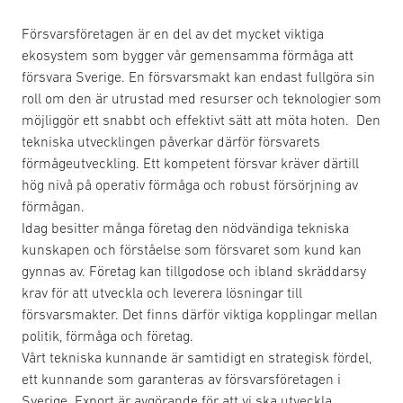
Försvarsföretagen är en del av det mycket viktiga
ekosystem som bygger vår gemensamma förmåga att
försvara Sverige. En försvarsmakt kan endast fullgöra sin
roll om den är utrustad med resurser och teknologier som
möjliggör ett snabbt och effektivt sätt att möta hoten. Den
tekniska utvecklingen påverkar därför försvarets
förmågeutveckling. Ett kompetent försvar kräver därtill
hög nivå på operativ förmåga och robust försörjning av
förmågan.
Idag besitter många företag den nödvändiga tekniska
kunskapen och förståelse som försvaret som kund kan
gynnas av. Företag kan tillgodose och ibland skräddarsy
krav för att utveckla och leverera lösningar till
försvarsmakter. Det finns därför viktiga kopplingar mellan
politik, förmåga och företag.
Vårt tekniska kunnande är samtidigt en strategisk fördel,
ett kunnande som garanteras av försvarsföretagen i
Sverige. Export är avgörande för att vi ska utveckla