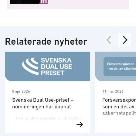
Relaterade nyheter
8 apr 2026
11 mar 2026
Svenska Dual Use-priset –
Försvarsexpor
nomineringen har öppnat
som en del av
säkerhetspoli
– I en osäker omvärld är det extra
– Exporten stärk
viktigt att visa hur avgörande våra
företagens möjli
företag, vår tekniska förmåga och