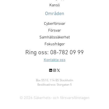
Kansli
Områden
Cyberförsvar
Försvar
Samhällssäkerhet
Fokusfrågor
Ring oss: 08-782 09 99
Kontakta oss
LinkedIn
Instagram
X
Box 5510, 114 85 Stockholm
Besöksadress: Storgatan 5
© 2026 Säkerhets- och försvarsföretagen