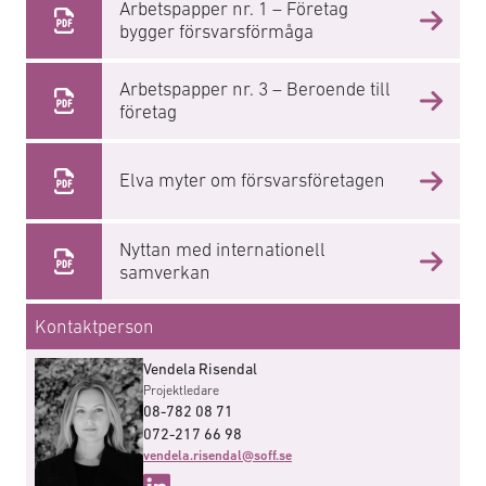
Arbetspapper nr. 1 – Företag
bygger försvarsförmåga
Arbetspapper nr. 3 – Beroende till
företag
Elva myter om försvarsföretagen
Nyttan med internationell
samverkan
Kontaktperson
Vendela Risendal
Projektledare
08-782 08 71
072-217 66 98
vendela.risendal@soff.se