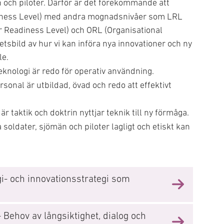
än och piloter. Därför är det förekommande att
iness Level) med andra mognadsnivåer som LRL
r Readiness Level) och ORL (Organisational
etsbild av hur vi kan införa nya innovationer och ny
le.
teknologi är redo för operativ användning.
rsonal är utbildad, övad och redo att effektivt
När taktik och doktrin nyttjar teknik till ny förmåga.
a soldater, sjömän och piloter lagligt och etiskt kan
gi- och innovationsstrategi som
 Behov av långsiktighet, dialog och