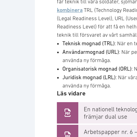
får teknik till våra soldater, sjöm
kombinera
TRL (Technology Read
(Legal Readiness Level), URL (Use
Readiness Level) för att få en helh
teknik till försvaret av vårt samhäl
Teknisk mognad (TRL)
: När en 
Användarmognad (URL)
: När pe
använda ny förmåga.
Organisatorisk mognad (ORL)
: 
Juridisk mognad (LRL)
: När vår
använda ny förmåga.
Läs vidare
En nationell teknolo
främjar dual use
Arbetspapper nr. 6 –