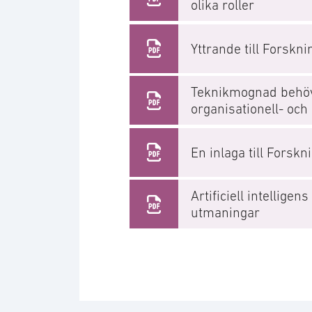
olika roller
Yttrande till Forskn
Teknikmognad behöv
organisationell- o
En inlaga till Forsk
Artificiell intelligen
utmaningar