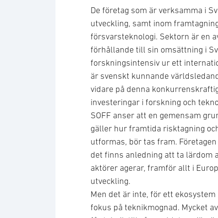
De företag som är verksamma i Sv
utveckling, samt inom framtagning
försvarsteknologi. Sektorn är en 
förhållande till sin omsättning i S
forskningsintensiv ur ett internati
är svenskt kunnande världsledand
vidare på denna konkurrenskraftiga
investeringar i forskning och tekno
SOFF anser att en gemensam grun
gäller hur framtida risktagning oc
utformas, bör tas fram. Företage
det finns anledning att ta lärdom 
aktörer agerar, framför allt i Eur
utveckling.
Men det är inte, för ett ekosystem
fokus på teknikmognad. Mycket av