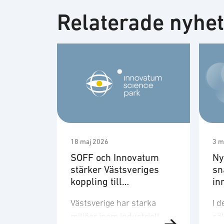
Relaterade nyhe
18 maj 2026
3 m
SOFF och Innovatum
Ny
stärker Västsveriges
sn
koppling till
in
försvarsmarknaden
Västsverige har starka
I 
miljöer inom industriell
sä