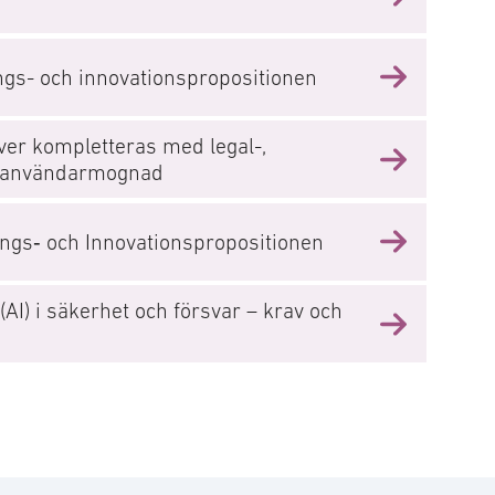
ings- och innovationspropositionen
er kompletteras med legal-,
ch användarmognad
nings‐ och Innovationspropositionen
s (AI) i säkerhet och försvar – krav och