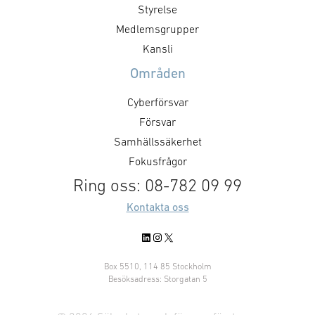
Styrelse
Medlemsgrupper
Kansli
Områden
Cyberförsvar
Försvar
Samhällssäkerhet
Fokusfrågor
Ring oss: 08-782 09 99
Kontakta oss
LinkedIn
Instagram
X
Box 5510, 114 85 Stockholm
Besöksadress: Storgatan 5