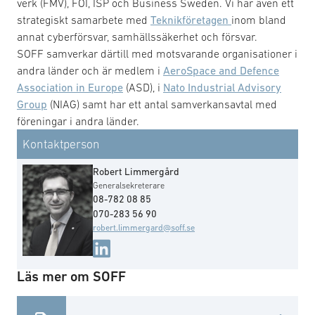
verk (FMV), FOI, ISP och Business Sweden. Vi har även ett
strategiskt samarbete med
Teknikföretagen
inom bland
annat cyberförsvar, samhällssäkerhet och försvar.
SOFF samverkar därtill med motsvarande organisationer i
andra länder och är medlem i
AeroSpace and Defence
Association in Europe
(ASD), i
Nato Industrial Advisory
Group
(NIAG) samt har ett antal samverkansavtal med
föreningar i andra länder.
Kontaktperson
Robert Limmergård
Generalsekreterare
08-782 08 85
070-283 56 90
robert.limmergard@soff.se
Läs mer om SOFF