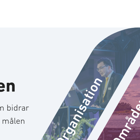
Organisation
en
Områd
m bidrar
ja målen