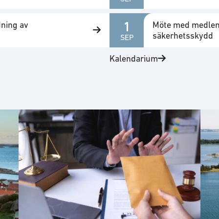
1
dning av
Möte med medlem
säkerhetsskydd
SEP
Kalendarium