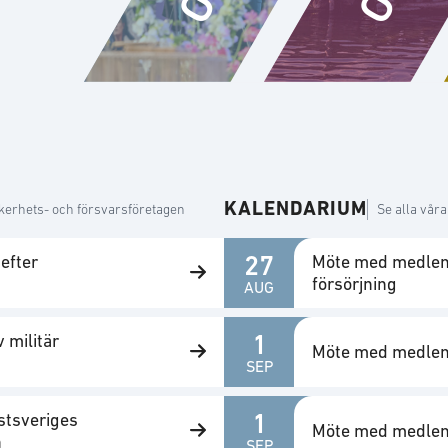
KALENDARIUM
äkerhets- och försvarsföretagen
Se alla vår
27
 efter
Möte med medlem
försörjning
AUG
1
 militär
Möte med medle
SEP
1
stsveriges
Möte med medlem
n
SEP