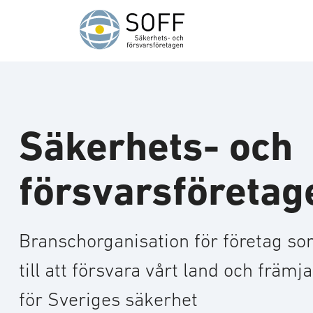
Hoppa till innehåll
Säkerhets- och
försvarsföretag
Branschorganisation för företag so
till att försvara vårt land och främ
för Sveriges säkerhet