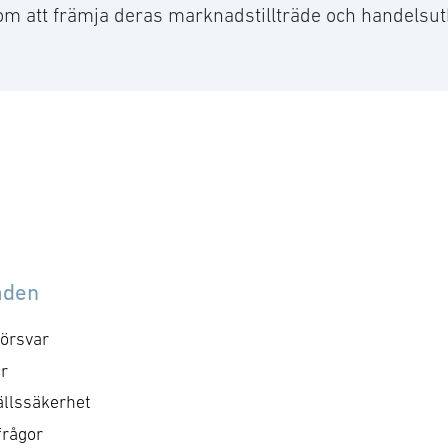
m att främja deras marknadstillträde och handelsut
åden
örsvar
r
llssäkerhet
frågor