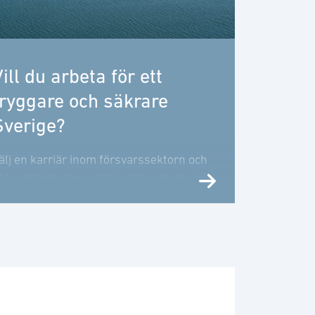
ill du arbeta för ett
tryggare och säkrare
Sverige?
älj en karriär inom försvarssektorn och
idra till att göra verklig skillnad och stå
pp för demokratiska värderingar!