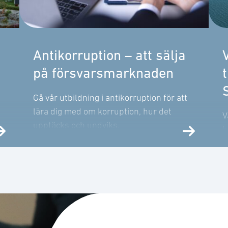
Antikorruption – att sälja
V
på försvarsmarknaden
Gå vår utbildning i antikorruption för att
lära dig med om korruption, hur det
V
upptäcks och undviks.
b
u