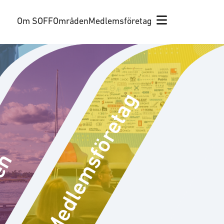
Om SOFF
Områden
Medlemsföretag
Medlemsföretag
en