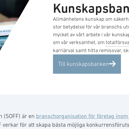
Kunskapsba
Allmänhetens kunskap om säkerhe
stor betydelse för vår branschs utv
mycket av vårt arbete i vår kunsk
om vår verksamhet, om
totalförsv
karriärval samt hitta remissvar, sk
Till kunskapsbanken
n (SOFF) är en
branschorganisation för företag inom
 verkar för att skapa bästa möjliga konkurrensförut