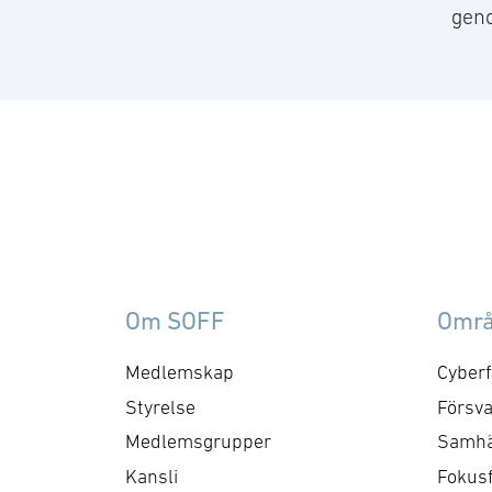
geno
Om SOFF
Omr
Medlemskap
Cyberf
Styrelse
Försva
Medlemsgrupper
Samhä
Kansli
Fokus