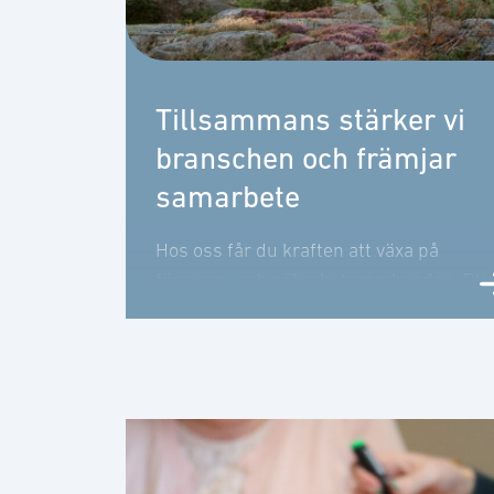
Tillsammans stärker vi
branschen och främjar
samarbete
Hos oss får du kraften att växa på
försvars- och säkerhetsmarknaden. Bli
medlem du också!