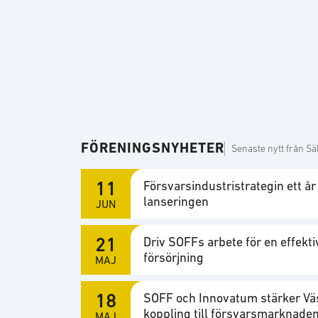
FÖRENINGSNYHETER
Senaste nytt från S
11
Försvarsindustristrategin ett år
lanseringen
JUN
21
Driv SOFFs arbete för en effektiv
försörjning
MAJ
18
SOFF och Innovatum stärker Vä
koppling till försvarsmarknade
MAJ