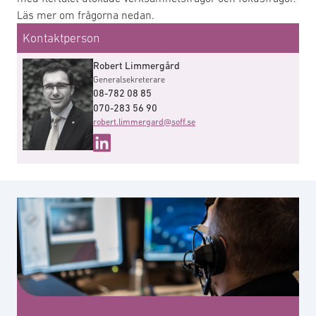
Läs mer om frågorna nedan.
Kontaktperson
Robert Limmergård
Generalsekreterare
08-782 08 85
070-283 56 90
robert.limmergard@soff.se