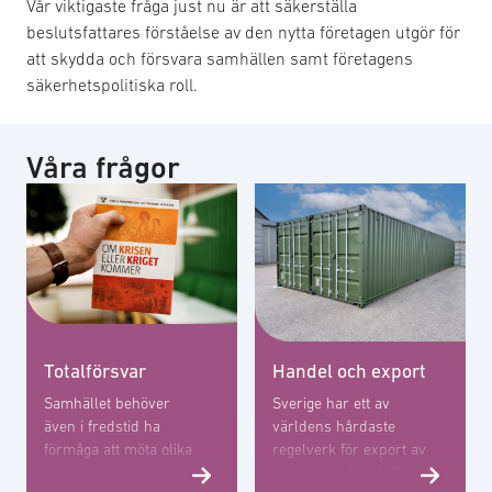
Vår viktigaste fråga just nu är att säkerställa
beslutsfattares förståelse av den nytta företagen utgör för
att skydda och försvara samhällen samt företagens
säkerhetspolitiska roll.
Våra frågor
Totalförsvar
Handel och export
Samhället behöver
Sverige har ett av
även i fredstid ha
världens hårdaste
förmåga att möta olika
regelverk för export av
former av
försvarsmateriel. Tack