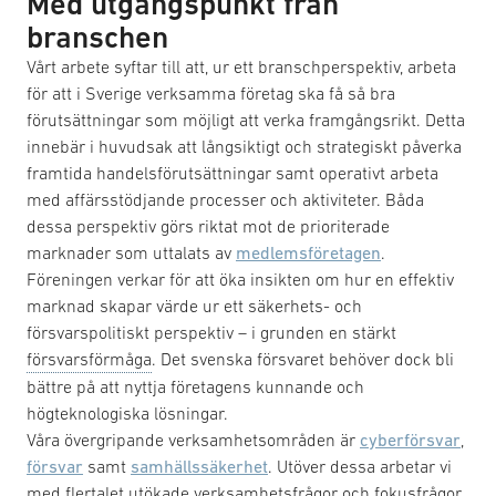
Med utgångspunkt från
branschen
Vårt arbete syftar till att, ur ett branschperspektiv, arbeta
för att i Sverige verksamma företag ska få så bra
förutsättningar som möjligt att verka framgångsrikt. Detta
innebär i huvudsak att långsiktigt och strategiskt påverka
framtida handelsförutsättningar samt operativt arbeta
med affärsstödjande processer och aktiviteter. Båda
dessa perspektiv görs riktat mot de prioriterade
marknader som uttalats av
medlemsföretagen
.
Föreningen verkar för att öka insikten om hur en effektiv
marknad skapar värde ur ett säkerhets- och
försvarspolitiskt perspektiv – i grunden en stärkt
försvarsförmåga
. Det svenska försvaret behöver dock bli
bättre på att nyttja företagens kunnande och
högteknologiska lösningar.
Våra övergripande verksamhetsområden är
cyberförsvar
,
försvar
samt
samhällssäkerhet
. Utöver dessa arbetar vi
med flertalet utökade verksamhetsfrågor och fokusfrågor.