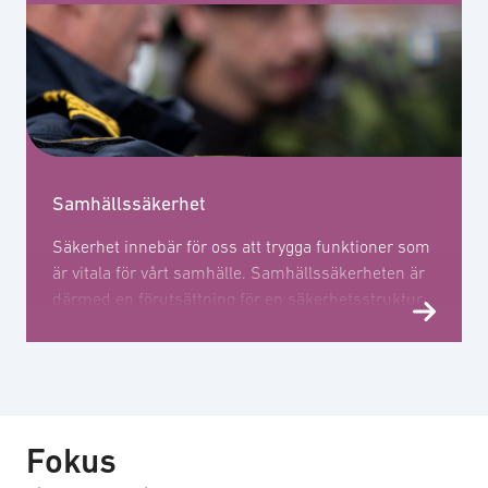
sitt territorium.
Samhällssäkerhet
Säkerhet innebär för oss att trygga funktioner som
är vitala för vårt samhälle. Samhällssäkerheten är
därmed en förutsättning för en säkerhetsstruktur
som skapar möjligheter att hantera olika hot, risker
och sårbarheter.
Fokus