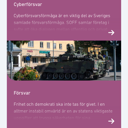
Cyberförsvar
Cyberförsvarsförmåga är en viktig del av Sveriges
samlade försvarsförmåga. SOFF samlar företag i
syfte att öka dialogen mellan offentlig och privat
sektor samt dela näringslivets kunskap till
myndigheter och beslutsfattare i frågor relaterade
till cyberförsvaret.
Försvar
Frihet och demokrati ska inte tas för givet. I en
alltmer instabil omvärld är en av statens viktigaste
uppgifter att trygga säkerheten för sina
medborgare och säkerställa förmågan att försvara