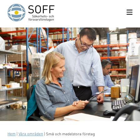
Hoppa till innehåll
Hem
|
Våra områden
|
Små och medelstora företag