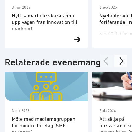
3 mar 2026
2 sep 2025
Nytt samarbete ska snabba
Nyetablerade 
upp vägen från innovation till
fortfarande i 
marknad
När SOFF i fjol 
I det förändrade säkerhetsläge
rapport om nyet
som Sverige befinner sig i ökar
försvarsmarkn
kraven på att innovativ teknik
identifierades 
Relaterade evenemang
snabbt tas i bruk. Samtidigt
vi mött: brist på
präglas försvars- och
företagen når r
säkerhetssektorn av omfattande
regelverk, långa
regelverk och långa beslutsvägar.
höga kostnader. 
Det gör det svårt för mindre och
konstateras att
snabbfotade bolag att ta sig hela
stort sett bestå
vägen till affär och faktisk nytta.
under augusti 
Genom samarbetet ska
företag vittnar 
3 sep 2026
7 okt 2026
etablerade företag och …
Möte med medlemsgruppen
Att sälja på
för mindre företag (SMF-
försvarsmarkn