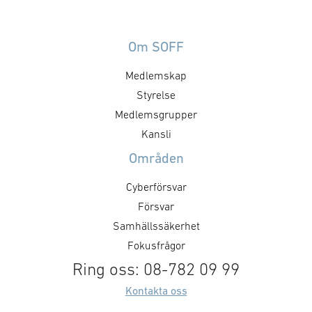
sårbara. Ett fungerande digitalt
väletablerad och
försvar är därför avgörande för att
omges med goda
skydda samhällsviktiga
för samarbete, 
Om SOFF
funktioner från intrång, sabotage
finns utmaninga
Medlemskap
och spionage. Cyberattacker kan
mellan regering
riktas mot allt från elnät …
Styrelse
branschföreninga
väsentligt goda.
Medlemsgrupper
grundläggande l
Kansli
…
Områden
Cyberförsvar
Försvar
Samhällssäkerhet
Fokusfrågor
Ring oss: 08-782 09 99
Kontakta oss