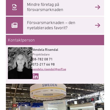
Mindre företag på
försvarsmarknaden
Försvarsmarknaden – den
nyetablerades favorit?
Kontaktperson
Vendela Risendal
Projektledare
08-782 08 71
072-217 66 98
vendela.risendal@soff.se