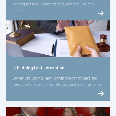
företag för tekniksamarbeten, konsortium och
affärer.
Utbildning i antikorruption
Gå vår utbildning i antikorruption för att lära dig
med om korruption, hur det upptäcks och undviks.