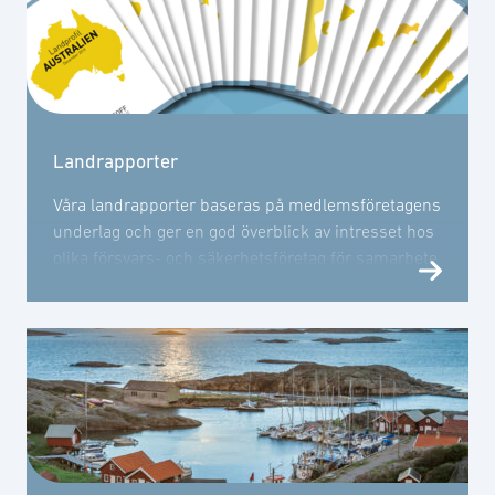
Landrapporter
Våra landrapporter baseras på medlemsföretagens
underlag och ger en god överblick av intresset hos
olika försvars- och säkerhetsföretag för samarbete
med ett enskilt land.