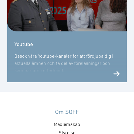
Youtube
Besök våra Youtube-kanaler för att fördjupa dig i
aktuella ämnen och ta del av föreläsningar och
seminarium i efterhand.
Om SOFF
Medlemskap
Styrelse