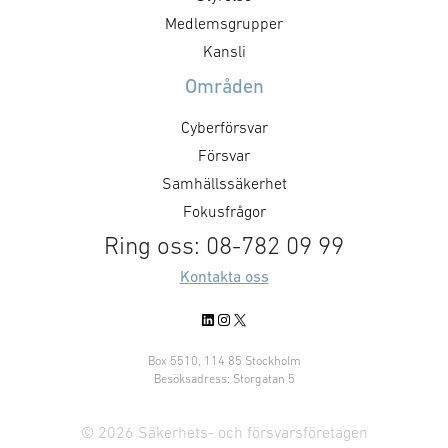
Medlemsgrupper
Kansli
Områden
Cyberförsvar
Försvar
Samhällssäkerhet
Fokusfrågor
Ring oss: 08-782 09 99
Kontakta oss
LinkedIn
Instagram
X
Box 5510, 114 85 Stockholm
Besöksadress: Storgatan 5
© 2026 Säkerhets- och försvarsföretagen