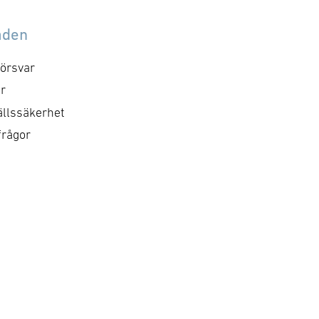
åden
örsvar
r
llssäkerhet
frågor