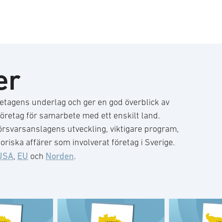
er
tagens underlag och ger en god överblick av
företag för samarbete med ett enskilt land.
rsvarsanslagens utveckling, viktigare program,
riska affärer som involverat företag i Sverige.
USA
EU
Norden
,
och
.