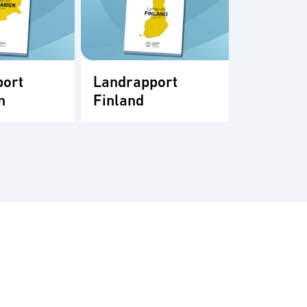
port
Landrapport
Landrap
n
Finland
Frankri