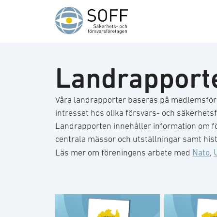
Hoppa till innehåll
Landrapport
Våra landrapporter baseras på medlemsföre
intresset hos olika försvars- och säkerhets
Landrapporten innehåller information om fö
centrala mässor och utställningar samt histo
Nato
Läs mer om föreningens arbete med
,