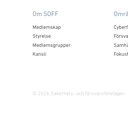
Om SOFF
Omr
Medlemskap
Cyberf
Styrelse
Försva
Medlemsgrupper
Samhä
Kansli
Fokus
© 2026 Säkerhets- och försvarsföretagen