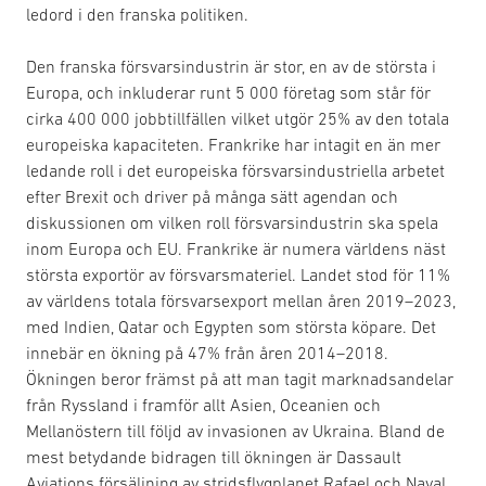
ledord i den franska politiken.
Den franska försvarsindustrin är stor, en av de största i
Europa, och inkluderar runt 5 000 företag som står för
cirka 400 000 jobbtillfällen vilket utgör 25% av den totala
europeiska kapaciteten. Frankrike har intagit en än mer
ledande roll i det europeiska försvarsindustriella arbetet
efter Brexit och driver på många sätt agendan och
diskussionen om vilken roll försvarsindustrin ska spela
inom Europa och EU. Frankrike är numera världens näst
största exportör av försvarsmateriel. Landet stod för 11%
av världens totala försvarsexport mellan åren 2019–2023,
med Indien, Qatar och Egypten som största köpare. Det
innebär en ökning på 47% från åren 2014–2018.
Ökningen beror främst på att man tagit marknadsandelar
från Ryssland i framför allt Asien, Oceanien och
Mellanöstern till följd av invasionen av Ukraina. Bland de
mest betydande bidragen till ökningen är Dassault
Aviations försäljning av stridsflygplanet Rafael och Naval