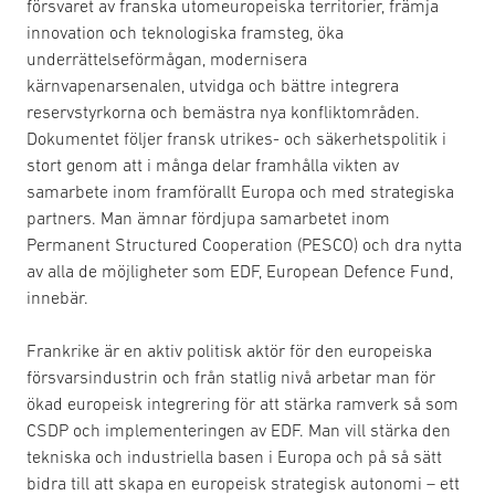
försvaret av franska utomeuropeiska territorier, främja
innovation och teknologiska framsteg, öka
underrättelseförmågan, modernisera
kärnvapenarsenalen, utvidga och bättre integrera
reservstyrkorna och bemästra nya konfliktområden.
Dokumentet följer fransk utrikes- och säkerhetspolitik i
stort genom att i många delar framhålla vikten av
samarbete inom framförallt Europa och med strategiska
partners. Man ämnar fördjupa samarbetet inom
Permanent Structured Cooperation (PESCO) och dra nytta
av alla de möjligheter som EDF, European Defence Fund,
innebär.
Frankrike är en aktiv politisk aktör för den europeiska
försvarsindustrin och från statlig nivå arbetar man för
ökad europeisk integrering för att stärka ramverk så som
CSDP och implementeringen av EDF. Man vill stärka den
tekniska och industriella basen i Europa och på så sätt
bidra till att skapa en europeisk strategisk autonomi – ett