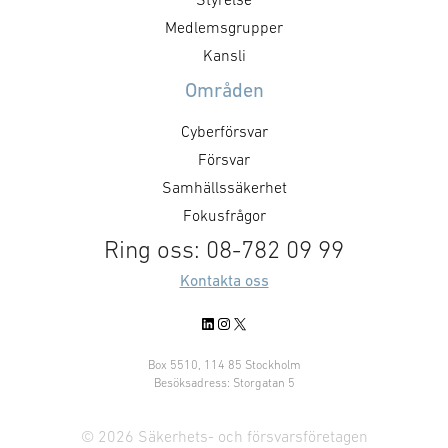
Medlemsgrupper
Kansli
Områden
Cyberförsvar
Försvar
Samhällssäkerhet
Fokusfrågor
Ring oss: 08-782 09 99
Kontakta oss
LinkedIn
Instagram
X
Box 5510, 114 85 Stockholm
Besöksadress: Storgatan 5
© 2026 Säkerhets- och försvarsföretagen