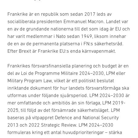
Frankrike är en republik som sedan 2017 leds av
socialliberala presidenten Emmanuel Macron. Landet var
en av de grundande nationerna till det som idag är EU och
har varit medlemmar i Nato sedan 1949, liksom innehar
de en av de permanenta platserna i FN:s säkerhetsråd.
Efter Brexit är Frankrike EU:s enda kärnvapenmakt.
Frankrikes försvarsfinansiella planering och budget är en
del av Loi de Programme Militaire 2024–2030, LPM eller
Military Program Law, vilket är ett politiskt beslutat
inriktande dokument för hur landets försvarsförmåga ska
utformas under följande sjuårsperiod. LPM 2024–2030 är
mer omfattande och ambitiös än sin förlaga, LPM 2019-
2025, till följd av det försämrade säkerhetsläget. LPM
baseras på vitpappret Defence and National Security
2013 och 2022 Strategic Review. LPM 2024–2030
formuleras kring ett antal huvudprioriteringar – stärka