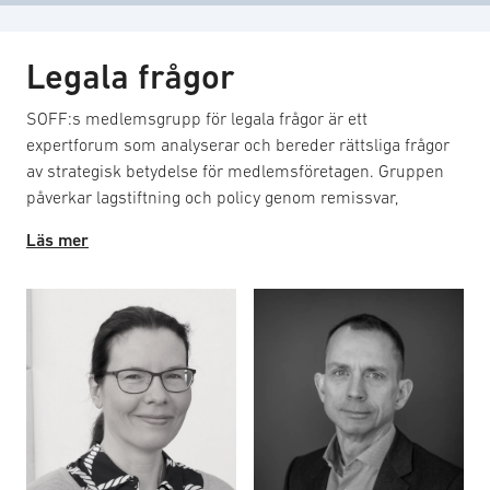
Legala frågor
SOFF:s medlemsgrupp för legala frågor är ett
expertforum som analyserar och bereder rättsliga frågor
av strategisk betydelse för medlemsföretagen. Gruppen
påverkar lagstiftning och policy genom remissvar,
lagförslag och dialog med beslutsfattare, och fungerar vid
Läs mer
behov som juridiskt stöd till andra medlemsgrupper.
Arbetet omfattar bland annat dataskydd, immaterialrätt,
sanktioner och upphandling. Syftet är att bereda
remisser, skrivelser och påverkansinitiativ samt erbjuda
kunskapsdelning och vägledningar för att säkerställa
tydlighet, förutsebarhet och rättssäkerhet i regelverk som
styr företagens verksamhet. Gruppen verkar inom ramen
för fokusgrupp med handlingsplaner, mötesagendor och
protokoll. Det finns möjlighet till både fysiskt och digitalt
deltagande. Möten hålls i anslutning till