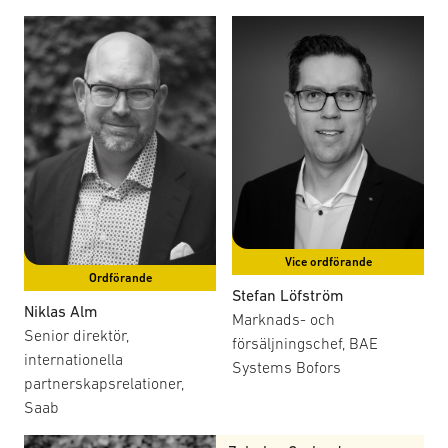
för föreningens internationella avtryck, bland annat
genom försvarsmarknadsdagar och deltagande på större
mässor. Syftet är att utforma positioner inom säkerhets-,
utrikes- och EU-politiken, bevaka försvarsmarknadsfrågor
inom EU och Nato, inklusive arbetet i ASD, samt följa
utvecklingen på utländska marknader av intresse för den
svenska försvarsbranschen. Arbetet sker inom ramen för
fokusgrupp med handlingsplaner, mötesagendor och
protokoll.
Vice ordförande
Ordförande
Stefan Löfström
Niklas Alm
Marknads- och
Senior direktör,
försäljningschef, BAE
internationella
Systems Bofors
partnerskapsrelationer,
Saab