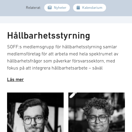
Relaterat:
Nyheter
Kalendarium
Hållbarhetsstyrning
SOFF:s medlemsgrupp för hållbarhetsstyrning samlar
medlemsföretag för att arbeta med hela spektrumet av
hållbarhetsfrågor som påverkar försvarssektorn, med
fokus på att integrera hållbarhetsarbete – såväl
miljömässigt, socialt och finansiellt – i verksamheterna.
Läs mer
Arbetet omfattar klimatpåverkan, cirkularitet,
resurseffektivitet, antikorruption, transparens och
ansvarsfull finansiering. Syftet är att stärka företagens
möjligheter att bedriva konkurrenskraftig och långsiktigt
hållbar verksamhet genom att analysera och påverka
externa krav och regelverk, såsom EU:s taxonomi,
hållbarhetsrapportering och finansieringsvillkor. Gruppen
fungerar som en plattform för dialog med myndigheter,