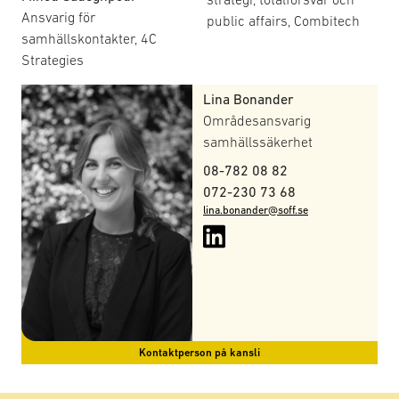
Ans
Ansvarig för
public affairs, Combitech
Vol
samhällskontakter, 4C
Strategies
Lina Bonander
Områdesansvarig
samhällssäkerhet
08-782 08 82
072-230 73 68
lina.bonander@soff.se
Kontaktperson på kansli