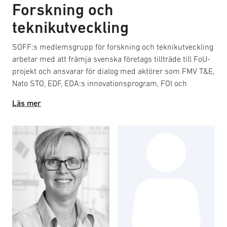
Forskning och
teknikutveckling
SOFF:s medlemsgrupp för forskning och teknikutveckling
arbetar med att främja svenska företags tillträde till FoU-
projekt och ansvarar för dialog med aktörer som FMV T&E,
Nato STO, EDF, EDA:s innovationsprogram, FOI och
Vinnova. Gruppen agerar även remissinstans för FoU-
Läs mer
relaterade frågor. Syftet är att utforma positioner inom
FoU-området, bereda remisser och skrivelser, driva
påverkansinitiativ samt representera föreningen i
planeringen av FoU-evenemang. Arbetet omfattar
forskningspolitik, förbättrad dialog mellan företag och
myndigheter samt bidrag till SOFF:s policyprocesser.
Gruppen verkar inom ramen för regelbundna aktiviteter
och projekt, med möten för erfarenhetsutbyte och
beredning av samarbeten.