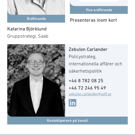
Vice ordförande
Ordförande
Presenteras inom kort
Katarina Björklund
Gruppstrategi, Saab
Zebulon Carlander
Policystrateg,
internationella affärer och
säkerhetspolitik
+46 8 782 08 25
+46 72 246 95 49
zebulon.carlander@soff.se
Kontaktperson på kansli