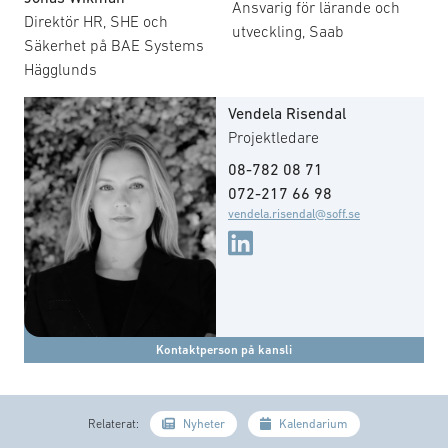
Ansvarig för lärande och
Direktör HR, SHE och
utveckling, Saab
Säkerhet på BAE Systems
Hägglunds
Vendela Risendal
Projektledare
08-782 08 71
072-217 66 98
vendela.risendal@soff.se
Kontaktperson på kansli
Relaterat:
Nyheter
Kalendarium