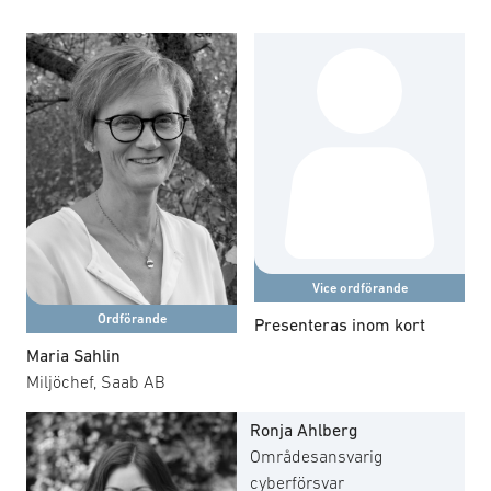
en hållbar och säker bransch. Syftet är att utveckla
SOFF:s positioner, yttranden och policyförslag kring miljö-
och klimatlagstiftning. Det omfattar regelverk för farliga
ämnen, materialrestriktioner och produktlivscykler.
Gruppen arbetar också med kunskapsdelning och god
praxis för hur företag kan uppfylla ökade miljö- och
klimatkrav utan att kompromissa med försvars- och
säkerhetskrav. Möten hålls regelbundet, både fysiskt och
digitalt, och kompletteras med seminarier och andra
relevanta aktiviteter samt tillfälliga undergrupper utifrån
behov.
Vice ordförande
Ordförande
Presenteras inom kort
Maria Sahlin
Miljöchef, Saab AB
Ronja Ahlberg
Områdesansvarig
cyberförsvar