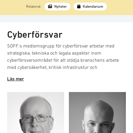
Relaterat:
Nyheter
Kalendarium
Cyberförsvar
SOFF:s medlemsgrupp för cyberförsvar arbetar med
strategiska, tekniska och legala aspekter inom
cyberförsvarsområdet för att stödja branschens arbete
med cybersäkerhet, kritisk infrastruktur och
försvarsförmåga. Gruppen samverkar regelbundet med
Läs mer
aktörer såsom Regeringskansliet, Nationella
cybersäkerhetscentret (NCSC), totalförsvarsmyndigheter,
lärosäten och andra relevanta intressenter för att stärka
Sveriges kollektiva cyberförmåga. Syftet är att utveckla
positioner, bereda remissvar och skrivelser samt
kommentera och påverka lagstiftning och regelverk som
rör cybersäkerhet och cyberförsvar, liksom att adressera
behov och utmaningar för kompetensförsörjning inom