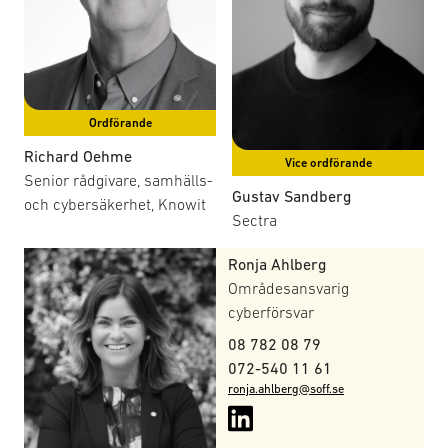
området. Arbetet bedrivs utifrån en egen
verksamhetsplan med mötesagendor och protokoll, och
gruppen sammanträder en gång i månaden med
möjlighet till både fysiskt och digitalt deltagande.
Ordförande
Richard Oehme
Vice ordförande
Senior rådgivare, samhälls-
Gustav Sandberg
och cybersäkerhet, Knowit
Sectra
Ronja Ahlberg
Områdesansvarig
cyberförsvar
08 782 08 79
072-540 11 61
ronja.ahlberg@soff.se