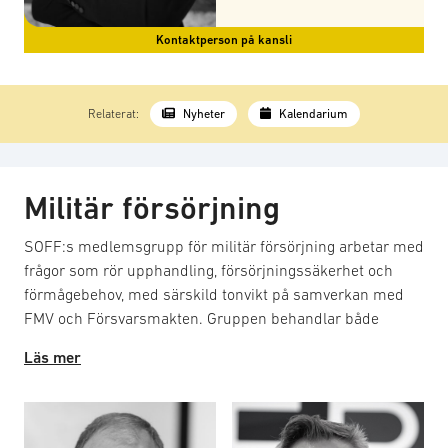
Kontaktperson på kansli
Relaterat:
Nyheter
Kalendarium
Militär försörjning
SOFF:s medlemsgrupp för militär försörjning arbetar med
frågor som rör upphandling, försörjningssäkerhet och
förmågebehov, med särskild tonvikt på samverkan med
FMV och Försvarsmakten. Gruppen behandlar både
nuvarande och framtida behov samt relaterade områden,
Läs mer
och har kontaktytor centralt hos myndigheter och
försvarsgrenar. Syftet är att utforma positioner och
bereda remisser och skrivelser till stöd för branschens
intressen. Arbetet omfattar affärsmodeller,