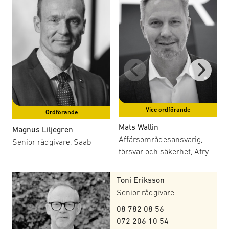
upphandlingsförutsättningar, dialog och samverkan
mellan företag och myndigheter, inklusive övningar och
demonstrationer, samt bidrag till SOFF:s policyprocesser.
Gruppen verkar inom ramen för en fokusgrupp med
handlingsplaner, mötesagendor och protokoll.
Vice ordförande
Ordförande
Mats Wallin
Magnus Liljegren
Mat
Affärsområdesansvarig,
Senior rådgivare, Saab
Bit
försvar och säkerhet, Afry
BA
Toni Eriksson
Senior rådgivare
08 782 08 56
072 206 10 54