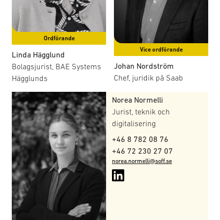
Exportkontrollgruppens möten.
Här finner du en sammanfattning av gruppens
Ordförande
handlingsplan för 2026.
Vice ordförande
Linda Hägglund
Johan Nordström
Bolagsjurist, BAE Systems
Chef, juridik på Saab
Hägglunds
Norea Normelli
Jurist, teknik och
digitalisering
+46 8 782 08 76
+46 72 230 27 07
norea.normelli@soff.se