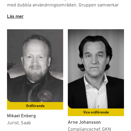
med dubbla användningsområden. Gruppen samverkar
regelbundet med Regeringskansliet, ISP och andra
Läs mer
relevanta aktörer för att utforma positioner samt bereda
remisser till stöd för branschens intressen. Arbetet
omfattar utveckling och tolkning av nationell och
internationell lagstiftning, konsekvenser av sanktioner,
samt förslag för förbättrad dialog mellan företag och
myndigheter. Gruppen bidrar även till SOFF:s
ställningstaganden i policyprocesser och arbetar inom
ramen för en fokusgrupp med handlingsplaner,
mötesagendor och protokoll. Möten hålls i anslutning till
Legala gruppens möten.
Här finner du en sammanfattning av gruppens
handlingsplan för 2026.
Ordförande
Vice ordförande
Mikael Enberg
Arne Johansson
Jurist, Saab
Compliancechef, GKN