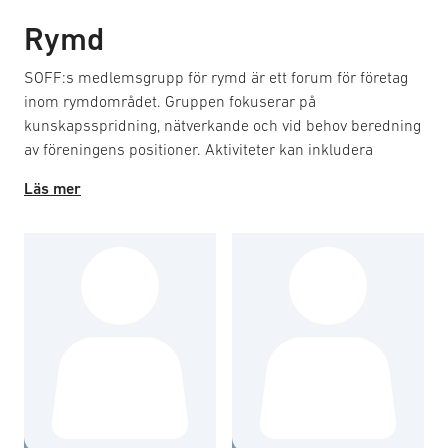
Rymd
SOFF:s medlemsgrupp för rymd är ett forum för företag
inom rymdområdet. Gruppen fokuserar på
kunskapsspridning, nätverkande och vid behov beredning
av föreningens positioner. Aktiviteter kan inkludera
dialogmöten med myndigheter, fokusdagar och
Läs mer
rundabordssamtal. En central fråga för gruppen är
implementeringen av den svenska rymdstrategin för
försvar och säkerhet. Arbetsformerna är flexibla och styrs
av medlemmarnas behov. Gruppen sammanträder vid
behov utan formella krav på agendor eller protokoll.
Här finner du en sammanfattning av gruppens
handlingsplan för 2026.