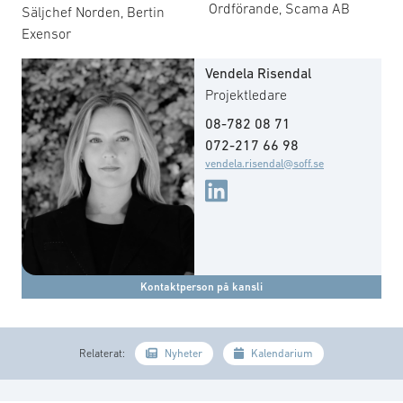
Ordförande, Scama AB
Säljchef Norden, Bertin
Exensor
Vendela Risendal
Projektledare
08-782 08 71
072-217 66 98
vendela.risendal@soff.se
Kontaktperson på kansli
Relaterat:
Nyheter
Kalendarium