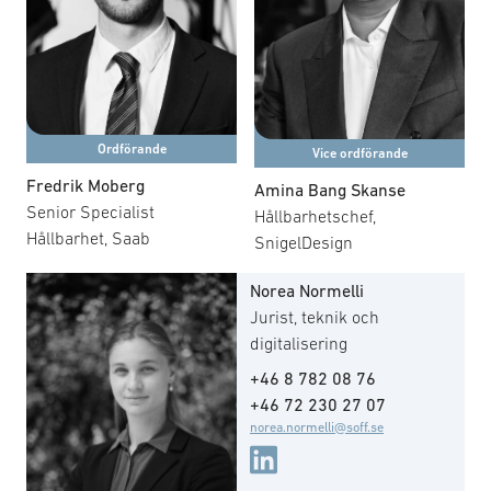
finansiella aktörer och andra intressenter för att främja
hållbar utveckling och försörjningssäkerhet. Möten hålls
både fysiskt och digitalt, och kompletteras med
seminarier, nätverksträffar och workshops för
erfarenhetsutbyte och kunskapshöjning.
Ordförande
Vice ordförande
Här finner du en sammanfattning av gruppens
Fredrik Moberg
Amina Bang Skanse
handlingsplan för 2026.
Senior Specialist
Hållbarhetschef,
Hållbarhet, Saab
SnigelDesign
Norea Normelli
Jurist, teknik och
digitalisering
+46 8 782 08 76
+46 72 230 27 07
norea.normelli@soff.se