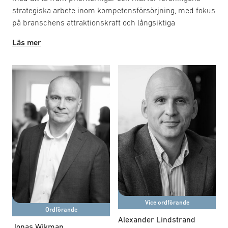
strategiska arbete inom kompetensförsörjning, med fokus
på branschens attraktionskraft och långsiktiga
personalförsörjning. Gruppen främjar samarbete med
Läs mer
försvarsmyndigheter, lärosäten och inom försvarssektorn
i stort. Syftet är att skapa nätverk för erfarenhetsutbyte
och samarbete, samt vid behov bereda remisser,
skrivelser och fastställa föreningens positioner. Frågor
som behandlas omfattar branschens image,
personalförsörjning och ungas möjligheter i sektorn.
Arbetet sker inom ramen för regelbundna aktiviteter och
projekt, med möten för diskussion, erfarenhetsutbyte och
beredning av samarbeten. Exempel på aktiva projekt är
Young Professionals och Försvarskarriär.
Vice ordförande
Ordförande
Alexander Lindstrand
Jonas Wikman