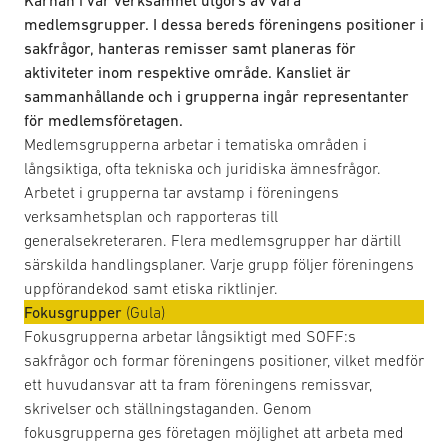
Kärnan i vår verksamhet utgörs av våra
medlemsgrupper. I dessa bereds föreningens positioner i
sakfrågor, hanteras remisser samt planeras för
aktiviteter inom respektive område. Kansliet är
sammanhållande och i grupperna ingår representanter
för medlemsföretagen.
Medlemsgrupperna arbetar i tematiska områden i
långsiktiga, ofta tekniska och juridiska ämnesfrågor.
Arbetet i grupperna tar avstamp i föreningens
verksamhetsplan och rapporteras till
generalsekreteraren. Flera medlemsgrupper har därtill
särskilda handlingsplaner. Varje grupp följer föreningens
uppförandekod samt etiska riktlinjer.
Fokusgrupper
(Gula)
Fokusgrupperna arbetar långsiktigt med SOFF:s
sakfrågor och formar föreningens positioner, vilket medför
ett huvudansvar att ta fram föreningens remissvar,
skrivelser och ställningstaganden. Genom
fokusgrupperna ges företagen möjlighet att arbeta med