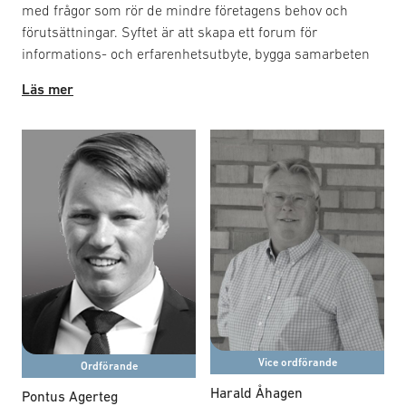
med frågor som rör de mindre företagens behov och
förutsättningar. Syftet är att skapa ett forum för
informations- och erfarenhetsutbyte, bygga samarbeten
och vid behov påverka villkoren för mindre företags
Läs mer
verksamhet. Frågor som behandlas kan omfatta
tillträdesfrågor, tillgång till information, exportlagstiftning
och finansiering. Gruppen arbetar med utgångspunkt i ett
tiopunktsprogram som prioriterar de mindre företagens
behov.
Vice ordförande
Ordförande
Harald Åhagen
Pontus Agerteg