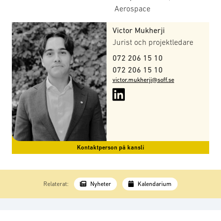
Aerospace
Victor Mukherji
Jurist och projektledare
072 206 15 10
072 206 15 10
victor.mukherji@soff.se
Kontaktperson på kansli
Relaterat:
Nyheter
Kalendarium