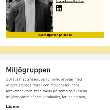
toni.eriksson@soff.se
Kontaktperson på kansli
Miljögruppen
SOFF:s medlemsgrupp för miljö arbetar med
miljörelaterade risker och möjligheter inom
försvarssektorn, med fokus på samtliga aktuella
miljöområden såsom kemikalier, farliga ämnen,
materialval, cirkuläritet, biodiversitet och klimatpåverkan.
Läs mer
Gruppen samverkar med relevanta aktörer för att bidra till