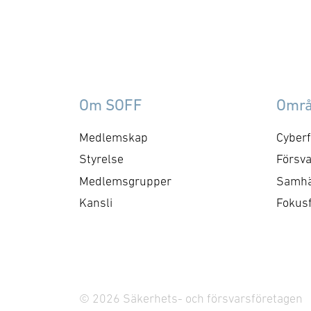
Om SOFF
Omr
Medlemskap
Cyberf
Styrelse
Försva
Medlemsgrupper
Samhä
Kansli
Fokus
© 2026 Säkerhets- och försvarsföretagen