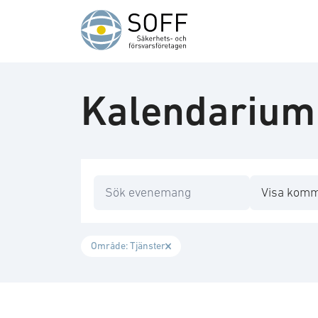
Hoppa till innehåll
Kalendarium
Sök
Filtrera år
Område: Tjänster