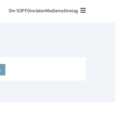
Om SOFF
Områden
Medlemsföretag
n