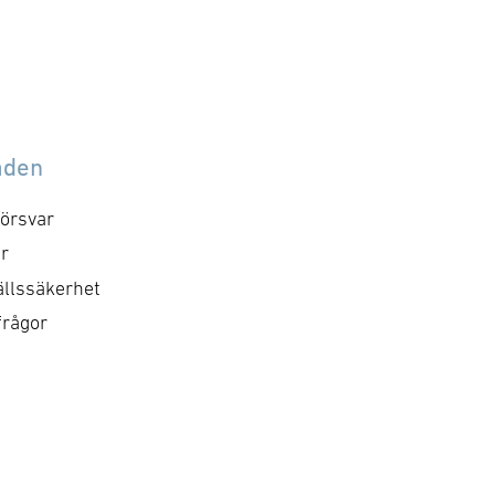
åden
örsvar
r
llssäkerhet
frågor