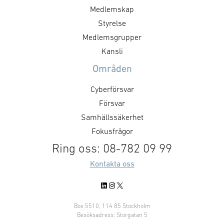
Medlemskap
Styrelse
Medlemsgrupper
Kansli
Områden
Cyberförsvar
Försvar
Samhällssäkerhet
Fokusfrågor
Ring oss: 08-782 09 99
Kontakta oss
LinkedIn
Instagram
X
Box 5510, 114 85 Stockholm
Besöksadress: Storgatan 5