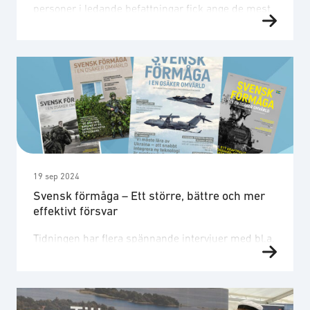
personer i ledande befattningar fick ange de mest
avgörande ledarskapskompetenserna hamnade
”förändringsledning” (45 %), ”förmåga att bygga
och leda starka team” (41 %) samt ”agilitet och
snabb beslutsförmåga” (36 %) i topp. Tekniskt
kunnande rankades betydligt lägre, vilket
understryker att förmågan att leda människor och
organisationer är den verkliga …
19 sep 2024
Svensk förmåga – Ett större, bättre och mer
effektivt försvar
Tidningen har flera spännande intervjuer med bl.a.
försvarsminister Pål Jonson om innovation; Micael
Bydén ger sina tankar från åren som ÖB; Arméchef
Jonny Lindfors om försvarets resa för att möta nya
hot; samt Joakim Paasikivi reflekterar över de