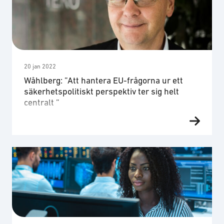
synliggöra nyanländas färdigheter inom
cybersäkerhet samt mjuka och hårda färdigheter
som är viktiga i branschen. Sedan, …
20 jan 2022
Wåhlberg: ”Att hantera EU-frågorna ur ett
säkerhetspolitiskt perspektiv ter sig helt
centralt ”
– Totalförsvarsfrågorna är på väg att få en mycket
större plats på agendan, och inte bara för de som
är intresserade, utan av skäl som omvärlden gör
det tydligt för oss, säger Klas Wåhlberg, ny
styrelseledamot i SOFF. Klart är att Wåhlberg går in
i styrelsen för SOFF under en turbulent
säkerhetspolitisk tid. Intervjun görs …