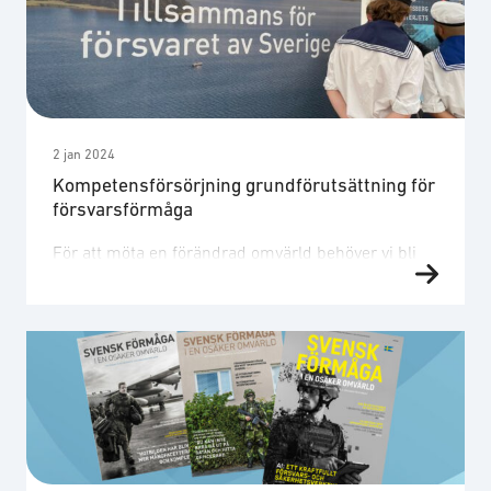
erfarenheter kriget i Ukraina ger oss. STÖRREFör
ett starkare försvar krävs en ökad
kompetensförsörjning. Med det osäkra …
2 jan 2024
Kompetensförsörjning grundförutsättning för
försvarsförmåga
För att möta en förändrad omvärld behöver vi bli
fler. Vi behöver bli fler inom olika yrkeskategorier.
Ingenjörer, lagerpersonal, jurister, soldater,
projektledare, statsvetare, HR-personal, officerare,
produktionspersonal och administratörer – alla
behövs och kan bidra till att trygga vår demokrati
och säkra det som är skyddsvärt i vårt samhälle.
En lyckad kompetensförsörjning bygger på
samarbete där …