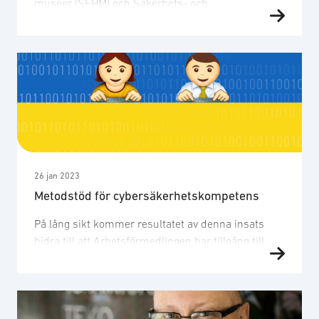
museer (SFHM) och Säkerhets- och
försvarsföretagen (SOFF) har inom ramen för
”Förankringsprojektet” tagit fram en gemensam
utställning syftande till att höja medvetenheten,
öka försvarsviljan hos unga vuxna samt bidra till en
större kunskap om de värden vi vill försvara. Vi
hoppas att fler studenter och unga vuxna ser att vi
alla är …
26 jan 2023
Metodstöd för cybersäkerhetskompetens
På lång sikt kommer resultatet av denna insats
bidra till att Arbetsförmedlingen har tillgång till
metodstöd och verktyg som stöttar med att
synliggöra cybersäkerhetskompetenser för alla
arbetssökande i Sverige. Metodstödet utvecklades
genom en intervjumall som syftar till att snabbare