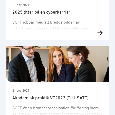
11 nov 2021
2025 tittar på en cyberkarriär
SOFF jobbar med att bredda bilden av
cyberbranschen och att lyfta förebilder som
dagens unga kan identifiera sig med. Vad gör en
cyberforskare, hur ser en vanlig dag ut på
cybersoldatutbildningen och hur är det att gå ett
cybertraineeprogram? Det är frågor vi besvarar i
denna miniserie om #JobbaMedCyber. Med hjälp
av tre individer som …
21 sep 2021
Akademisk praktik VT2022 (TILLSATT)
SOFF är en branschorganisation för företag inom
säkerhets- och försvarsområdet med verksamhet i