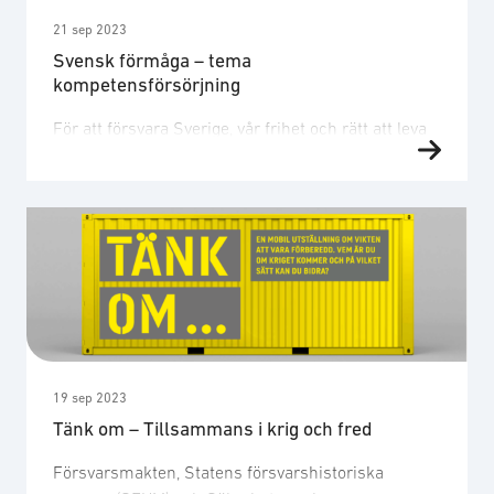
21 sep 2023
Svensk förmåga – tema
kompetensförsörjning
För att försvara Sverige, vår frihet och rätt att leva
som vi själva väljer så har tiotusentals valt en
försvarskarriär. För att möta en förändrad omvärld
behöver vi bli fler. Vi behöver bli fler inom olika
yrkeskategorier. Ingenjörer, lagerpersonal, jurister,
soldater, projektledare, statsvetare, HR-personal,
officerare, produktionspersonal och
administratörer – alla behövs och kan bidra till …
19 sep 2023
Tänk om – Tillsammans i krig och fred
Försvarsmakten, Statens försvarshistoriska