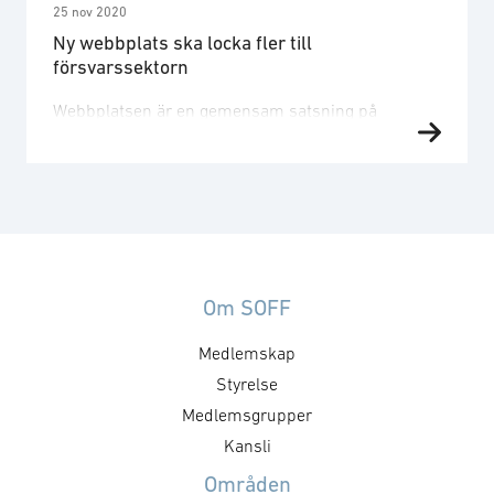
25 nov 2020
Ny webbplats ska locka fler till
försvarssektorn
Webbplatsen är en gemensam satsning på
kompetensförsörjning mellan Säkerhets- och
försvarsföretagen, SOFF, och de tre
försvarsmyndigheterna Försvarsmakten, FMV och
Fortifikationsverket. – Syftet med plattformen är
att fånga upp intresserade personer, bredda bilden
av försvarssektorn och visa vad en karriär här kan
innebära. Nu tar vi ett gemensamt ansvar företag
Om SOFF
och myndigheter och lyfter fram att …
Medlemskap
Styrelse
Medlemsgrupper
Kansli
Områden