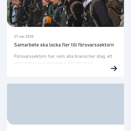
delaktig i samarbetet med plattformen. –
Grundförutsättningen är att vi behöver bli fler i
branschen och växa som helhet för att kunna
uppfylla de …
27 nov 2020
Samarbete ska locka fler till försvarssektorn
Försvarssektorn har, som alla branscher idag, ett
stort behov av kompetens. För att locka
intresserade personer till sektorn, behöver man
med gemensamma krafter lyfta fram vilka som
verkar inom sektorn, visa varför den behövs och
berätta vilka som kan jobba där, menar Jonas
Wannberg. – Det här är en efterlängtad satsning på
kompetens och personalförsörjning. …