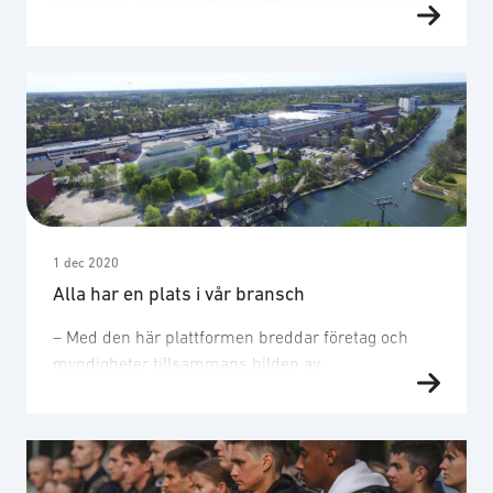
Sverige. Föreningen syfte är att ur ett
branschperspektiv arbeta för att verksamma
företag i Sverige ska få så bra förutsättningar som
möjligt att verka framgångsrikt. Till våren 2022 vill
vi gärna ta emot en akademisk praktikant till vårt
kontor på Östermalm i …
1 dec 2020
Alla har en plats i vår bransch
– Med den här plattformen breddar företag och
myndigheter tillsammans bilden av
försvarsbranschen, och visar vilket
kompetensbehov som finns, säger Anders
Klintäng, konsult inom projektledning och
informationssäkerhet på Combitech som varit