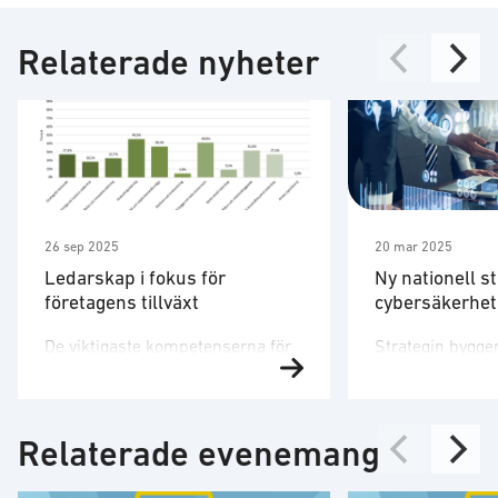
Relaterade nyheter
26 sep 2025
20 mar 2025
Ledarskap i fokus för
​Ny nationell st
företagens tillväxt
cybersäkerhe
De viktigaste kompetenserna för
Strategin bygger
framtiden När personer i ledande
huvudsakliga p
befattningar fick ange de mest
är nyckeln till
avgörande
framgångCybers
Relaterade evenemang
ledarskapskompetenserna
gemensam ange
hamnade ”förändringsledning”
både offentliga 