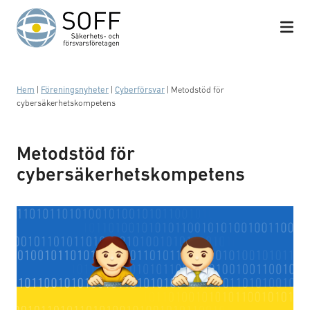
Hoppa till innehåll
Hem
|
Föreningsnyheter
|
Cyberförsvar
|
Metodstöd för
cybersäkerhetskompetens
Metodstöd för
cybersäkerhetskompetens