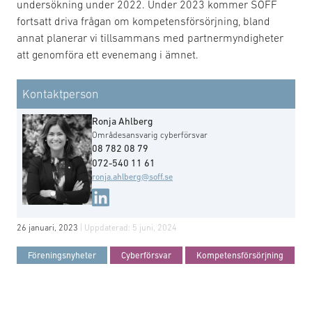
undersökning under 2022. Under 2023 kommer SOFF
fortsatt driva frågan om kompetensförsörjning, bland
annat planerar vi tillsammans med partnermyndigheter
att genomföra ett evenemang i ämnet.
Kontaktperson
Ronja Ahlberg
Områdesansvarig cyberförsvar
08 782 08 79
072-540 11 61
ronja.ahlberg@soff.se
26 januari, 2023
| Uppdaterad:
5 juni, 2024
Föreningsnyheter
Cyberförsvar
Kompetensförsörjning