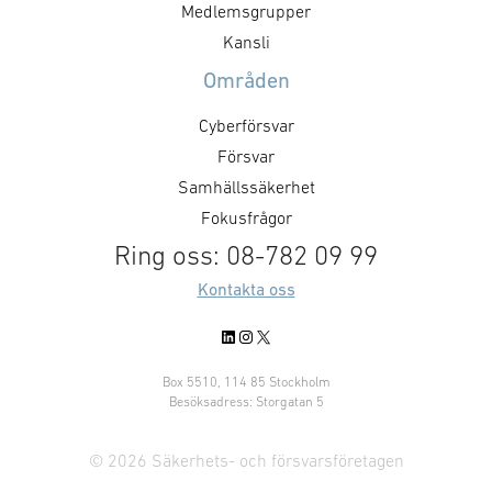
positioner inom cyberområdet,
positioner inom
Medlemsgrupper
att besluta om kommande
att besluta om
Kansli
aktiviteter och dess inriktning
aktiviteter och 
Områden
samt att nätverka mellan
samt att nätver
medlemsföretagen.
medlemsföretag
Cyberförsvar
Målsättningen är att det ska …
Målsättningen är
Försvar
Samhällssäkerhet
Fokusfrågor
Ring oss: 08-782 09 99
Kontakta oss
LinkedIn
Instagram
X
Box 5510, 114 85 Stockholm
Besöksadress: Storgatan 5
© 2026 Säkerhets- och försvarsföretagen