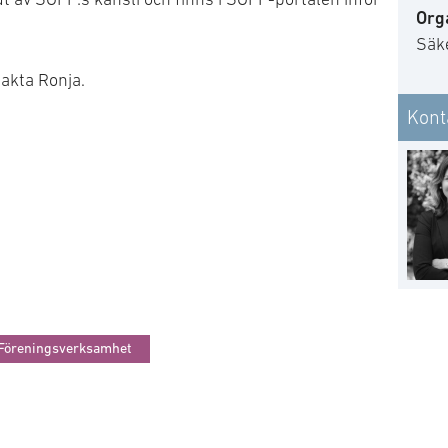
Org
Säk
takta Ronja.
Kont
Föreningsverksamhet