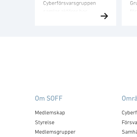
Cyberförsvarsgruppen
Gr
samlar aktörer hos
fö
medlemsföretagen med
frå
intresse för och
so
verksamhet inom
an
cyberförsvar,
ex
kommunikation och
da
ledningsfrågor. Gruppen
sa
arbetar utefter en årligt
la
fastställd handlingsplan
ide
med identifierade mål och
me
aktiviteter. Syftet med
Da
Om SOFF
Omr
mötet är att utveckla
sän
föreningens positioner
me
Medlemskap
Cyberf
inom cyberområdet, att
ko
Styrelse
Försva
besluta om kommande
Medlemsgrupper
Samhä
aktiviteter och dess