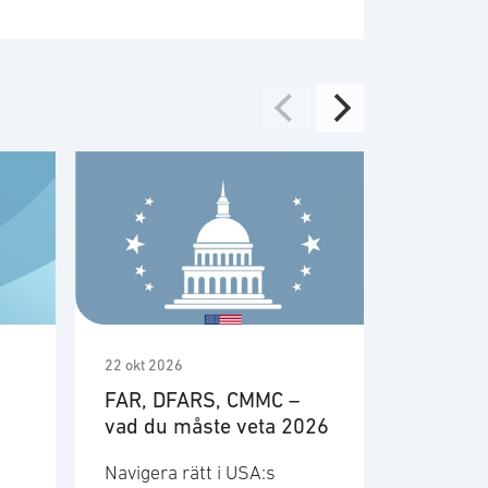
22 okt 2026
3 nov 2026
FAR, DFARS, CMMC –
Möte m
vad du måste veta 2026
medlem
Cyberfö
Navigera rätt i USA:s