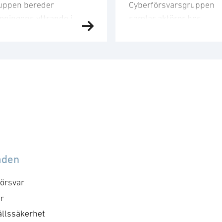
uppen bereder
Cyberförsvarsgruppen
reningens yttrande i
samlar aktörer hos
gor av legal karaktär
medlemsföretagen med
m inte behandlas av
intresse för och
dra medlemsgrupper,
verksamhet inom
empelvis
cyberförsvar,
taskyddsförordningen,
kommunikation och
mt mer tekniska
ledningsfrågor. Gruppen
gändringar som
arbetar utefter en årligt
ntifieras av andra
fastställd handlingsplan
dlemsgrupper.
med identifierade mål o
gordning och kallelse
aktiviteter. Syftet med
åden
ds ut av kansliet. För
mötet är att utveckla
r information, vänligen
föreningens positioner
örsvar
ntakta Norea Normelli
inom cyberområdet, att
r
besluta om kommande
llssäkerhet
aktiviteter och dess