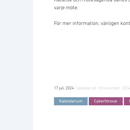
varje möte.
För mer information, vänligen kon
17 juli, 2024
| Uppdaterad:
18 november, 2024
Kalendarium
Cyberförsvar