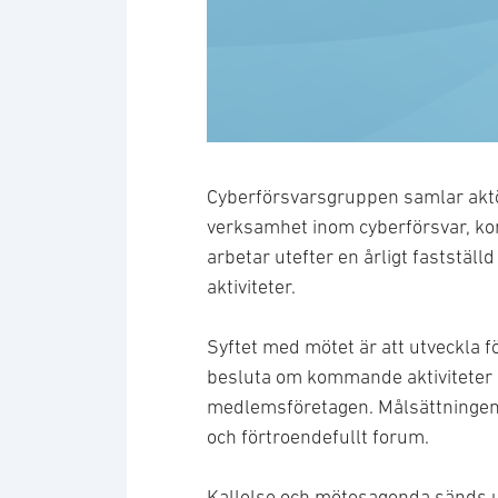
Cyberförsvarsgruppen samlar akt
verksamhet inom cyberförsvar, k
arbetar utefter en årligt faststäl
aktiviteter.
Syftet med mötet är att utveckla 
besluta om kommande aktiviteter o
medlemsföretagen. Målsättningen 
och förtroendefullt forum.
Kallelse och mötesagenda sänds ut