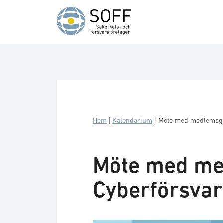
Hoppa till innehåll
Hem
|
Kalendarium
|
Möte med medlemsgr
Möte med me
Cyberförsvar