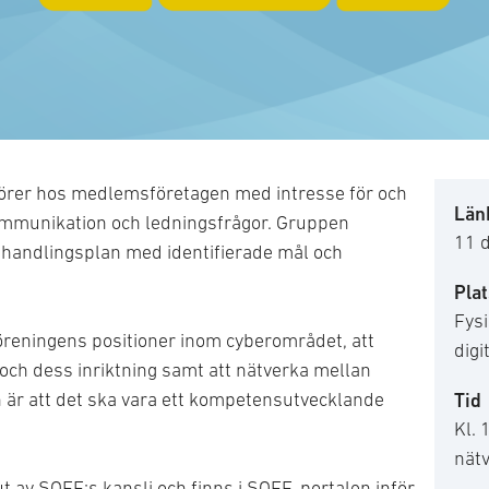
örer hos medlemsföretagen med intresse för och
Länk
ommunikation och ledningsfrågor. Gruppen
11 
ld handlingsplan med identifierade mål och
Plat
Fysi
föreningens positioner inom cyberområdet, att
digi
ch dess inriktning samt att nätverka mellan
är att det ska vara ett kompetensutvecklande
Tid
Kl. 
nät
 av SOFF:s kansli och finns i SOFF-portalen inför