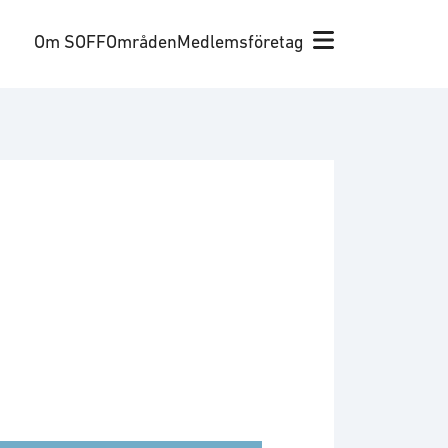
Om SOFF
Områden
Medlemsföretag