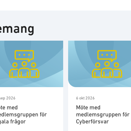
nemang
sep 2026
6 okt 2026
te med
Möte med
dlemsgruppen för
medlemsgruppen för
gala frågor
Cyberförsvar