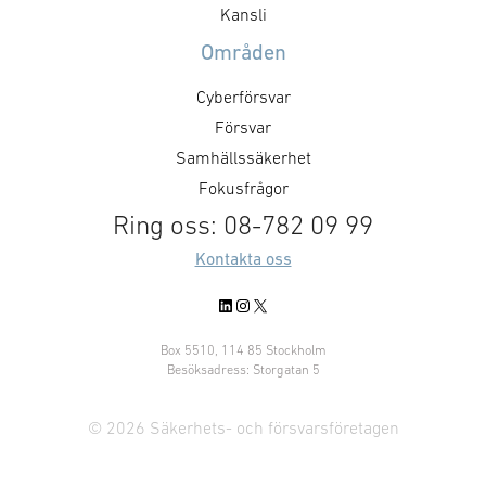
STÖRREFör ett s
betydligt lägre, vilket
Kansli
krävs en ökad
understryker att förmågan att
Områden
kompetensförsö
leda människor och
osäkra …
organisationer är den verkliga …
Cyberförsvar
Försvar
Samhällssäkerhet
Fokusfrågor
Ring oss: 08-782 09 99
Kontakta oss
LinkedIn
Instagram
X
Box 5510, 114 85 Stockholm
Besöksadress: Storgatan 5
© 2026 Säkerhets- och försvarsföretagen