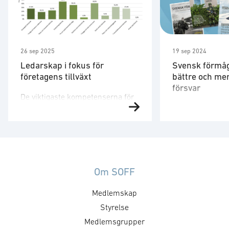
26 sep 2025
19 sep 2024
Ledarskap i fokus för
Svensk förmåga
företagens tillväxt
bättre och mer
försvar
De viktigaste kompetenserna för
Tidningen har f
framtiden När personer i ledande
intervjuer med b
befattningar fick ange de mest
försvarsministe
avgörande
innovation; Mic
ledarskapskompetenserna
tankar från åre
hamnade ”förändringsledning”
Arméchef Jonny
(45 %), ”förmåga att bygga och
Om SOFF
försvarets resa 
leda starka team” (41 %) samt
Medlemskap
hot; samt Joaki
”agilitet och snabb
reflekterar över
beslutsförmåga” (36 %) i topp.
Styrelse
kriget i Ukraina 
Tekniskt kunnande rankades
Medlemsgrupper