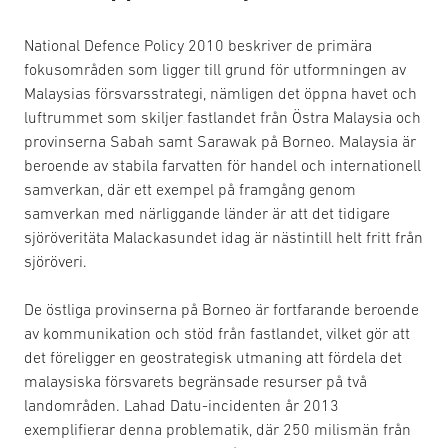
National Defence Policy 2010 beskriver de primära
fokusområden som ligger till grund för utformningen av
Malaysias försvarsstrategi, nämligen det öppna havet och
luftrummet som skiljer fastlandet från Östra Malaysia och
provinserna Sabah samt Sarawak på Borneo. Malaysia är
beroende av stabila farvatten för handel och internationell
samverkan, där ett exempel på framgång genom
samverkan med närliggande länder är att det tidigare
sjöröveritäta Malackasundet idag är nästintill helt fritt från
sjöröveri.
De östliga provinserna på Borneo är fortfarande beroende
av kommunikation och stöd från fastlandet, vilket gör att
det föreligger en geostrategisk utmaning att fördela det
malaysiska försvarets begränsade resurser på två
landområden. Lahad Datu-incidenten år 2013
exemplifierar denna problematik, där 250 milismän från