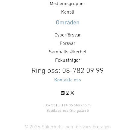
Medlemsgrupper
Kansli
Områden
Cyberförsvar
Försvar
Samhällssäkerhet
Fokusfrågor
Ring oss: 08-782 09 99
Kontakta oss
LinkedIn
Instagram
X
Box 5510, 114 85 Stockholm
Besöksadress: Storgatan 5
© 2026 Säkerhets- och försvarsföretagen