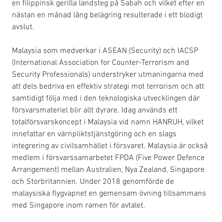
en filippinsk gerilla landsteg på Sabah och vilket efter en
nästan en månad lång belägring resulterade i ett blodigt
avslut.
Malaysia som medverkar i ASEAN (Security) och IACSP
(International Association for Counter-Terrorism and
Security Professionals) understryker utmaningarna med
att dels bedriva en effektiv strategi mot terrorism och att
samtidigt följa med i den teknologiska utvecklingen där
försvarsmateriel blir allt dyrare. Idag används ett
totalförsvarskoncept i Malaysia vid namn HANRUH, vilket
innefattar en värnpliktstjänstgöring och en slags
integrering av civilsamhället i försvaret. Malaysia är också
medlem i försvarssamarbetet FPDA (Five Power Defence
Arrangement) mellan Australien, Nya Zealand, Singapore
och Storbritannien. Under 2018 genomförde de
malaysiska flygvapnet en gemensam övning tillsammans
med Singapore inom ramen för avtalet.