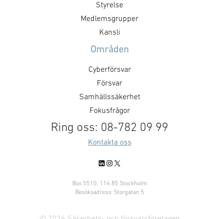
Styrelse
Medlemsgrupper
Kansli
Områden
Cyberförsvar
Försvar
Samhällssäkerhet
Fokusfrågor
Ring oss: 08-782 09 99
Kontakta oss
LinkedIn
Instagram
X
Box 5510, 114 85 Stockholm
Besöksadress: Storgatan 5
© 2026 Säkerhets- och försvarsföretagen