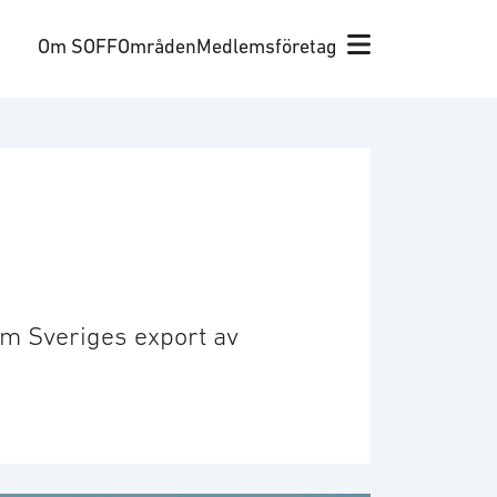
Om SOFF
Områden
Medlemsföretag
om Sveriges export av