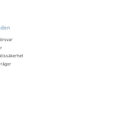
åden
örsvar
r
llssäkerhet
frågor