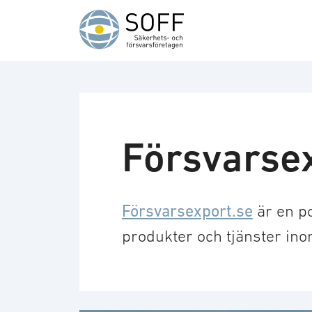
Hoppa till innehåll
Försvarse
Försvarsexport.se
är en p
produkter och tjänster in