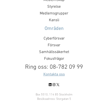
Styrelse
Medlemsgrupper
Kansli
Områden
Cyberförsvar
Försvar
Samhällssäkerhet
Fokusfrågor
Ring oss: 08-782 09 99
Kontakta oss
LinkedIn
Instagram
X
Box 5510, 114 85 Stockholm
Besöksadress: Storgatan 5