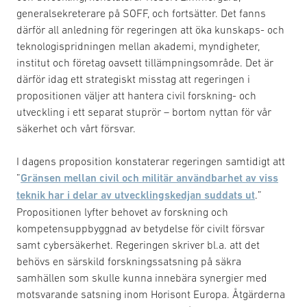
generalsekreterare på SOFF, och fortsätter. Det fanns
därför all anledning för regeringen att öka kunskaps- och
teknologispridningen mellan akademi, myndigheter,
institut och företag oavsett tillämpningsområde. Det är
därför idag ett strategiskt misstag att regeringen i
propositionen väljer att hantera civil forskning- och
utveckling i ett separat stuprör – bortom nyttan för vår
säkerhet och vårt försvar.
I dagens proposition konstaterar regeringen samtidigt att
”
Gränsen mellan civil och militär användbarhet av viss
teknik har i delar av utvecklingskedjan suddats ut
.”
Propositionen lyfter behovet av forskning och
kompetensuppbyggnad av betydelse för civilt försvar
samt cybersäkerhet. Regeringen skriver bl.a. att det
behövs en särskild forskningssatsning på säkra
samhällen som skulle kunna innebära synergier med
motsvarande satsning inom Horisont Europa. Åtgärderna