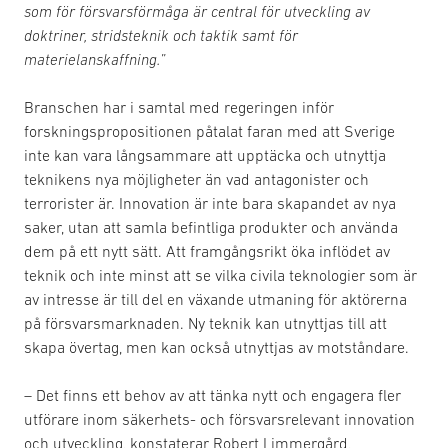
som för försvarsförmåga är central för utveckling av
doktriner, stridsteknik och taktik samt för
materielanskaffning.”
Branschen har i samtal med regeringen inför
forskningspropositionen påtalat faran med att Sverige
inte kan vara långsammare att upptäcka och utnyttja
teknikens nya möjligheter än vad antagonister och
terrorister är. Innovation är inte bara skapandet av nya
saker, utan att samla befintliga produkter och använda
dem på ett nytt sätt. Att framgångsrikt öka inflödet av
teknik och inte minst att se vilka civila teknologier som är
av intresse är till del en växande utmaning för aktörerna
på försvarsmarknaden. Ny teknik kan utnyttjas till att
skapa övertag, men kan också utnyttjas av motståndare.
– Det finns ett behov av att tänka nytt och engagera fler
utförare inom säkerhets- och försvarsrelevant innovation
och utveckling, konstaterar Robert Limmergård,