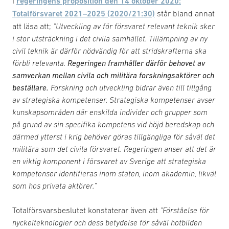
I
regeringens proposition den 14 oktober 2020:
Totalförsvaret 2021–2025 (2020/21:30)
står bland annat
att läsa att;
”Utveckling av för försvaret relevant teknik sker
i stor utsträckning i det civila samhället. Tillämpning av ny
civil teknik är därför nödvändig för att stridskrafterna ska
förbli relevanta.
Regeringen framhåller därför behovet av
samverkan mellan civila och militära forskningsaktörer och
beställare.
Forskning och utveckling bidrar även till tillgång
av strategiska kompetenser. Strategiska kompetenser avser
kunskapsområden där enskilda individer och grupper som
på grund av sin specifika kompetens vid höjd beredskap och
därmed ytterst i krig behöver göras tillgängliga för såväl det
militära som det civila försvaret. Regeringen anser att det är
en viktig komponent i försvaret av Sverige att strategiska
kompetenser identifieras inom staten, inom akademin, likväl
som hos privata aktörer.”
Totalförsvarsbeslutet konstaterar även att
”Förståelse för
nyckelteknologier och dess betydelse för såväl hotbilden