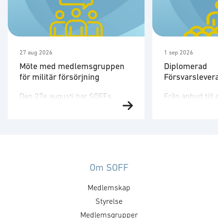
27 aug 2026
1 sep 2026
Möte med medlemsgruppen
Diplomerad
för militär försörjning
Försvarslever
Den 27e augusti har SOFFs
Från anbud till 
medlemsgrupp för militär
affärer i försva
försörjning möte. SOFF:s
Försvarsmarkna
medlemsgrupp för militär
snabbt och den 
försörjning arbetar med frågor
dig verktygen oc
som
som krävs för att
rör upphandling, försörjningssäkerhet och
en diplomerad le
Om SOFF
förmågebehov, med särskild
försvarsmarkna
Medlemskap
tonvikt på samverkan med FMV
medlemskap i N
och Försvarsmakten. Gruppen
Styrelse
försvarspolitisk
behandlar både nuvarande och
totalförsvaret d
Medlemsgrupper