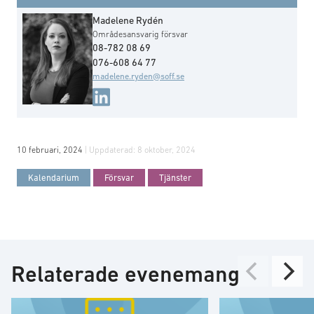
Madelene Rydén
Områdesansvarig försvar
08-782 08 69
076-608 64 77
madelene.ryden@soff.se
10 februari, 2024
| Uppdaterad:
8 oktober, 2024
Kalendarium
Försvar
Tjänster
Relaterade evenemang