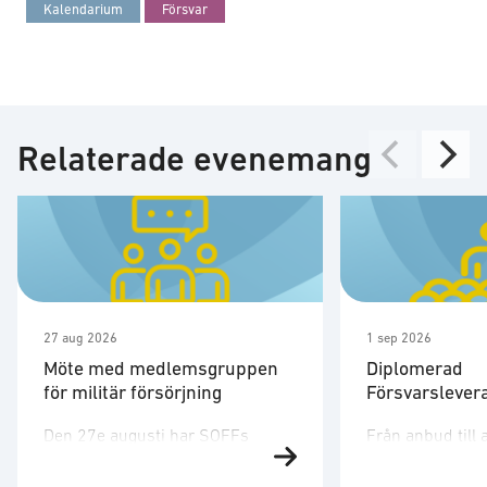
Kalendarium
Försvar
Relaterade evenemang
27 aug 2026
1 sep 2026
Möte med medlemsgruppen
Diplomerad
för militär försörjning
Försvarslever
Den 27e augusti har SOFFs
Från anbud till 
medlemsgrupp för militär
affärer i försva