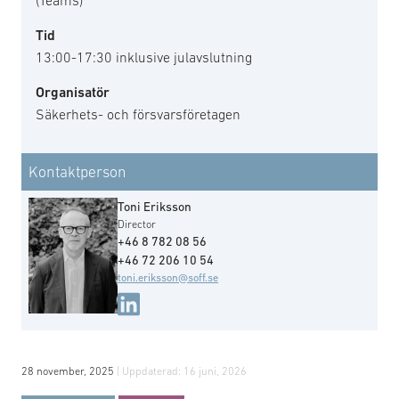
(Teams)
Tid
13:00-17:30 inklusive julavslutning
Organisatör
Säkerhets- och försvarsföretagen
Kontaktperson
Toni Eriksson
Director
+46 8 782 08 56
+46 72 206 10 54
toni.eriksson@soff.se
28 november, 2025
| Uppdaterad:
16 juni, 2026