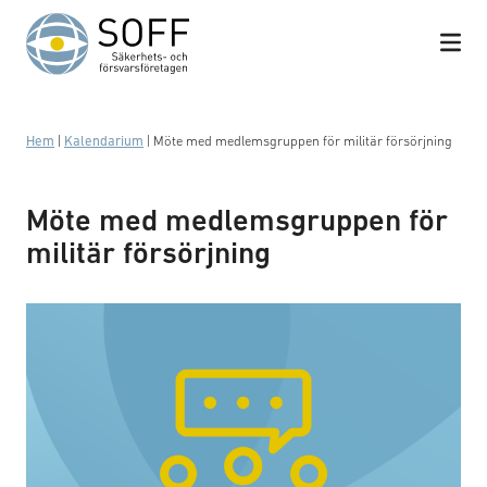
Hoppa till innehåll
Hem
|
Kalendarium
|
Möte med medlemsgruppen för militär försörjning
Möte med medlemsgruppen för
militär försörjning