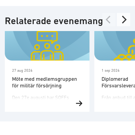
Relaterade evenemang
27 aug 2026
1 sep 2026
Möte med medlemsgruppen
Diplomerad
för militär försörjning
Försvarslever
Den 27e augusti har SOFFs
Från anbud till 
medlemsgrupp för militär
affärer i försva
försörjning möte. SOFF:s
Försvarsmarkna
medlemsgrupp för militär
snabbt och den 
försörjning arbetar med frågor
dig verktygen oc
som
som krävs för att