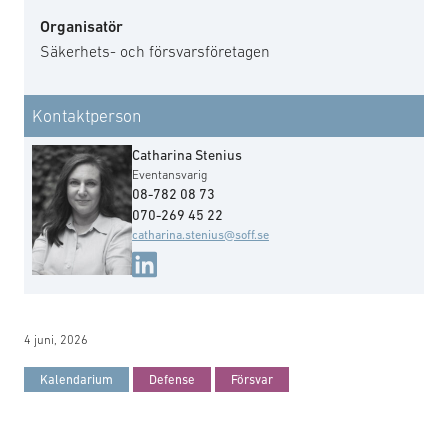
Organisatör
Säkerhets- och försvarsföretagen
Kontaktperson
Catharina Stenius
Eventansvarig
08-782 08 73
070-269 45 22
catharina.stenius@soff.se
4 juni, 2026
Kalendarium
Defense
Försvar