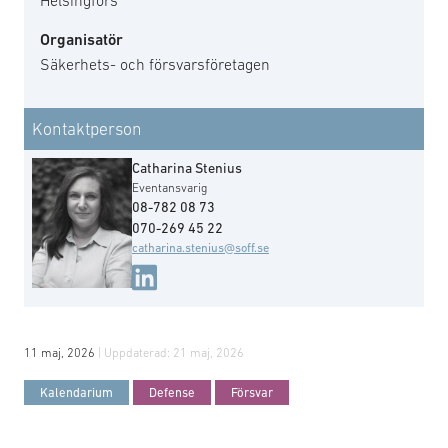
Helsingfors
Organisatör
Säkerhets- och försvarsföretagen
Kontaktperson
Catharina Stenius
Eventansvarig
08-782 08 73
070-269 45 22
catharina.stenius@soff.se
11 maj, 2026
| Uppdaterad:
21 maj, 2026
Kalendarium
Defense
Försvar