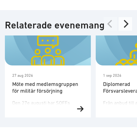
Relaterade evenemang
27 aug 2026
1 sep 2026
Möte med medlemsgruppen
Diplomerad
för militär försörjning
Försvarslever
Den 27e augusti har SOFFs
Från anbud till 
medlemsgrupp för militär
affärer i försva
försörjning möte. SOFF:s
Försvarsmarkna
medlemsgrupp för militär
snabbt och den 
försörjning arbetar med frågor
dig verktygen oc