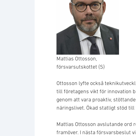
Mattias Ottosson,
försvarsutskottet (S)
Ottosson lyfte också teknikutveckli
till företagens vikt för innovation
genom att vara proaktiv, stöttan
näringslivet. Ökad statligt stöd ti
Mattias Ottosson avslutande ord rö
framöver. I nästa försvarsbeslut v