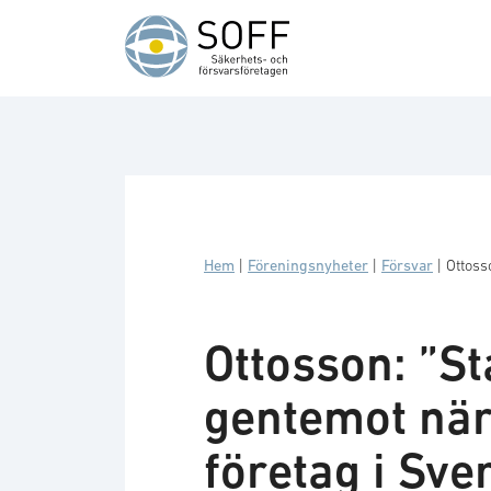
Hoppa till innehåll
Hem
|
Föreningsnyheter
|
Försvar
|
Ottoss
Ottosson: ”St
gentemot när
företag i Sve