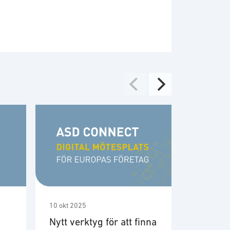
10 okt 2025
2 sep 2025
Nytt verktyg för att finna
Nyetabl