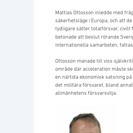
Mattias Ottosson, försvarsutskot
Mattias Ottosson inledde med fråg
säkerhetsläge i Europa, och att d
tydligare sätter totalförsvar, civi
betonade att beslut rörande Sver
internationella samarbeten, fattas
Ottosson manade till viss självkritik
område där acceleration måste ske
en närtida ekonomisk satsning på c
det militära försvaret, bland annat
allmänhetens försvarsvilja.