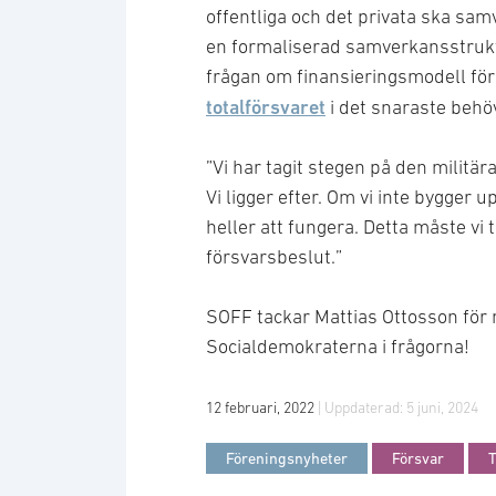
offentliga och det privata ska sam
en formaliserad samverkansstruktu
frågan om finansieringsmodell för
totalförsvaret
i det snaraste behöv
”Vi har tagit stegen på den militär
Vi ligger efter. Om vi inte bygger 
heller att fungera. Detta måste vi 
försvarsbeslut.”
SOFF tackar Mattias Ottosson för 
Socialdemokraterna i frågorna!
12 februari, 2022
| Uppdaterad:
5 juni, 2024
Föreningsnyheter
Försvar
T