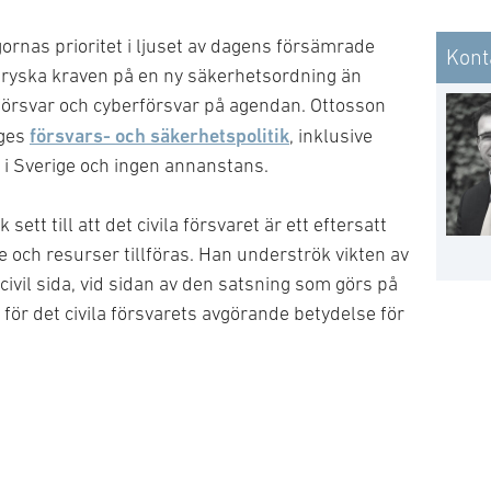
tet (S)
ornas prioritet i ljuset av dagens försämrade
Kont
e ryska kraven på en ny säkerhetsordning än
lt försvar och cyberförsvar på agendan. Ottosson
försvars- och säkerhetspolitik
iges
, inklusive
 i Sverige och ingen annanstans.
 sett till att det civila försvaret är ett eftersatt
 och resurser tillföras. Han underströk vikten av
ivil sida, vid sidan av den satsning som görs på
 för det civila försvarets avgörande betydelse för