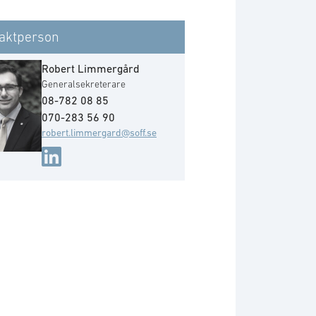
aktperson
Robert Limmergård
Generalsekreterare
08-782 08 85
070-283 56 90
robert.limmergard@soff.se