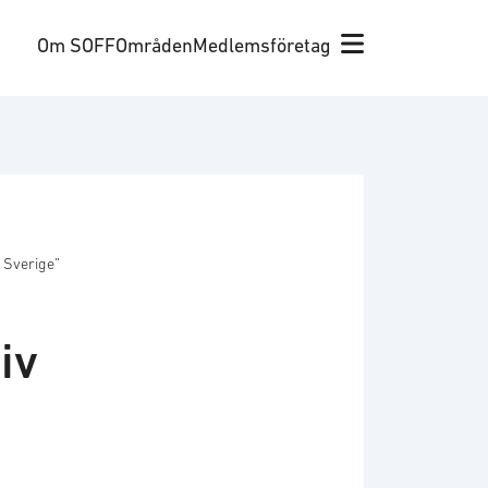
Om SOFF
Områden
Medlemsföretag
 Sverige”
iv