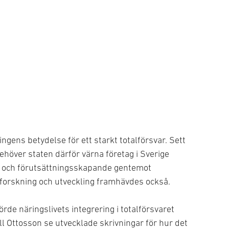
ngens betydelse för ett starkt totalförsvar. Sett
 behöver staten därför värna företag i Sverige
de och förutsättningsskapande gentemot
ll forskning och utveckling framhävdes också.
rde näringslivets integrering i totalförsvaret
ill Ottosson se utvecklade skrivningar för hur det