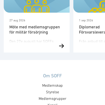
27 aug 2026
1 sep 2026
Möte med medlemsgruppen
Diplomerad
för militär försörjning
Försvarslever
Den 27e augusti har SOFFs
Från anbud till 
medlemsgrupp för militär
affärer i försva
försörjning möte. SOFF:s
Försvarsmarkna
medlemsgrupp för militär
snabbt och den 
försörjning arbetar med frågor
dig verktygen oc
som
som krävs för att
rör upphandling, försörjningssäkerhet och
en diplomerad le
Om SOFF
förmågebehov, med särskild
försvarsmarkna
Medlemskap
tonvikt på samverkan med FMV
medlemskap i N
och Försvarsmakten. Gruppen
Styrelse
försvarspolitisk
behandlar både nuvarande och
totalförsvaret d
Medlemsgrupper
framtida behov och har
tillväxt och kr