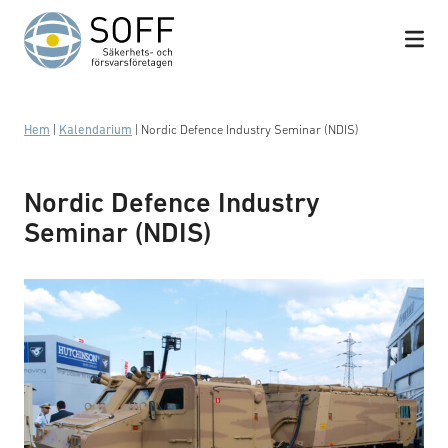
Hoppa till innehåll
Hem
|
Kalendarium
|
Nordic Defence Industry Seminar (NDIS)
Nordic Defence Industry
Seminar (NDIS)
BAE Systems Hägglunds visar upp Bvs10