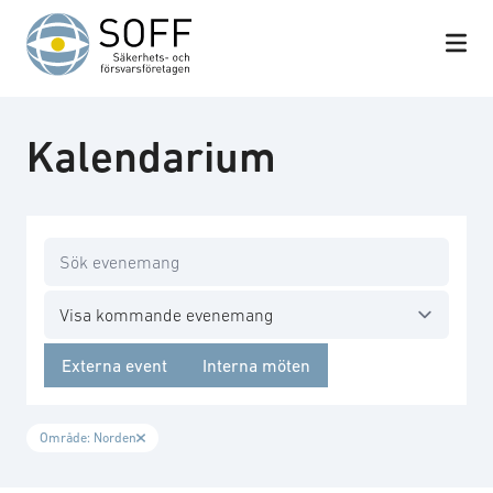
Hoppa till innehåll
Kalendarium
Sök
Filtrera år
Externa event
Interna möten
Område: Norden