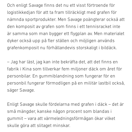
Och enligt Savage finns det nu ett visst förtroende för
logistikkedjan för att ta fram tillräckligt med grafen för
nämnda sportprodukter. Men Savage poängterar också att
den komposit av grafen som finns i ett tennisracket inte
är samma som man bygger ett flygplan av. Men materialet
dyker också upp på fler ställen och möjligen används
grafenkomposit nu förhållandevis storskaligt i bildäck.
– Jag har läst, jag kan inte bekräfta det, att det finns en
fabrik i Kina som tillverkar fem miljoner däck om året för
personbilar. En gummiblandning som fungerar för en
personbil fungerar förmodligen på en militär lastbil också,
säger Savage.
Enligt Savage skulle fördelarna med grafen i däck – det är
små mängder, kanske någon procent som blandas i
gummit – vara att värmeledningsförmågan ökar vilket
skulle göra att slitaget minskar.