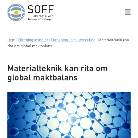
Hoppa till innehåll
Hem
|
Föreningsnyheter
|
Forskning- och utveckling
|
Materialteknik kan
rita om global maktbalans
Materialteknik kan rita om
global maktbalans