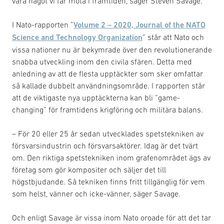
vara något vi får möta i framtiden, säger Steven Savage.
I Nato-rapporten ”
Volume 2 – 2020, Journal of the NATO
Science and Technology Organization
” står att Nato och
vissa nationer nu är bekymrade över den revolutionerande
snabba utveckling inom den civila sfären. Detta med
anledning av att de flesta upptäckter som sker omfattar
så kallade dubbelt användningsområde. I rapporten står
att de viktigaste nya upptäckterna kan bli ”game-
changing” för framtidens krigföring och militära balans.
– För 20 eller 25 år sedan utvecklades spetstekniken av
försvarsindustrin och försvarsaktörer. Idag är det tvärt
om. Den riktiga spetstekniken inom grafenområdet ägs av
företag som gör kompositer och säljer det till
högstbjudande. Så tekniken finns fritt tillgänglig för vem
som helst, vänner och icke-vänner, säger Savage.
Och enligt Savage är vissa inom Nato oroade för att det tar