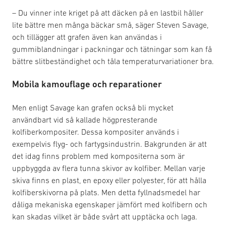
– Du vinner inte kriget på att däcken på en lastbil håller
lite bättre men många bäckar små, säger Steven Savage,
och tillägger att grafen även kan användas i
gummiblandningar i packningar och tätningar som kan få
bättre slitbeständighet och tåla temperaturvariationer bra.
Mobila kamouflage och reparationer
Men enligt Savage kan grafen också bli mycket
användbart vid så kallade högpresterande
kolfiberkompositer. Dessa kompositer används i
exempelvis flyg- och fartygsindustrin. Bakgrunden är att
det idag finns problem med kompositerna som är
uppbyggda av flera tunna skivor av kolfiber. Mellan varje
skiva finns en plast, en epoxy eller polyester, för att hålla
kolfiberskivorna på plats. Men detta fyllnadsmedel har
dåliga mekaniska egenskaper jämfört med kolfibern och
kan skadas vilket är både svårt att upptäcka och laga.