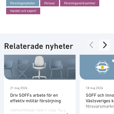
Föreningsnyheter
Försvar
Föreningsverksamhet
Handel och export
Relaterade nyheter
21 maj 2026
18 maj 2026
Driv SOFFs arbete för en
SOFF och Inno
effektiv militär försörjning
Västsveriges ko
försvarsmark
UPPDATERING DEN 2 JUNI: Tack