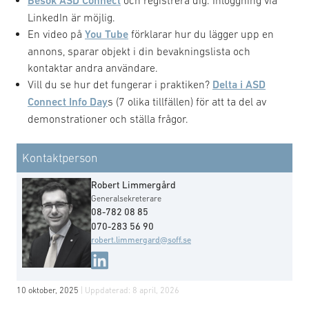
Besök ASD Connect
och registrera dig. Inloggning via
LinkedIn är möjlig.
En video på
You Tube
förklarar hur du lägger upp en
annons, sparar objekt i din bevakningslista och
kontaktar andra användare.
Vill du se hur det fungerar i praktiken?
Delta i ASD
Connect Info Day
s (7 olika tillfällen) för att ta del av
demonstrationer och ställa frågor.
Kontaktperson
Robert Limmergård
Generalsekreterare
08-782 08 85
070-283 56 90
robert.limmergard@soff.se
10 oktober, 2025
| Uppdaterad:
8 april, 2026