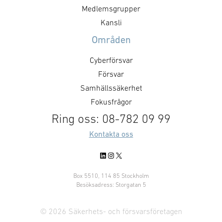
Medlemsgrupper
Kansli
Områden
Cyberförsvar
Försvar
Samhällssäkerhet
Fokusfrågor
Ring oss: 08-782 09 99
Kontakta oss
LinkedIn
Instagram
X
Box 5510, 114 85 Stockholm
Besöksadress: Storgatan 5
© 2026 Säkerhets- och försvarsföretagen