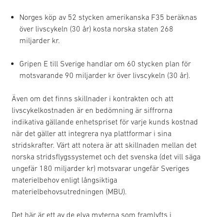
Norges köp av 52 stycken amerikanska F35 beräknas
över livscykeln (30 år) kosta norska staten 268
miljarder kr.
Gripen E till Sverige handlar om 60 stycken plan för
motsvarande 90 miljarder kr över livscykeln (30 år).
Även om det finns skillnader i kontrakten och att
livscykelkostnaden är en bedömning är siffrorna
indikativa gällande enhetspriset för varje kunds kostnad
när det gäller att integrera nya plattformar i sina
stridskrafter. Värt att notera är att skillnaden mellan det
norska stridsflygssystemet och det svenska (det vill säga
ungefär 180 miljarder kr) motsvarar ungefär Sveriges
materielbehov enligt långsiktiga
materielbehovsutredningen (MBU).
Det här är ett av de elva myterna som framlyfts i