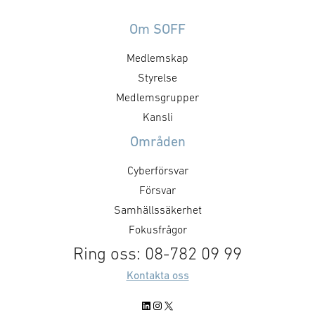
ledningsfrågor. Gruppen arbetar
ledningsfrågor.
utefter en årligt fastställd
utefter en årligt
Om SOFF
handlingsplan med identifierade
handlingsplan m
Medlemskap
mål och aktiviteter. Syftet med
mål och aktivite
mötet är att utveckla föreningens
Styrelse
mötet är att utv
positioner inom cyberområdet,
positioner inom
Medlemsgrupper
att besluta om kommande
att besluta om
Kansli
aktiviteter och dess inriktning
aktiviteter och 
Områden
samt att nätverka mellan
samt att nätver
medlemsföretagen.
medlemsföretag
Cyberförsvar
Målsättningen är att det ska …
Målsättningen är
Försvar
Samhällssäkerhet
Fokusfrågor
Ring oss: 08-782 09 99
Kontakta oss
LinkedIn
Instagram
X