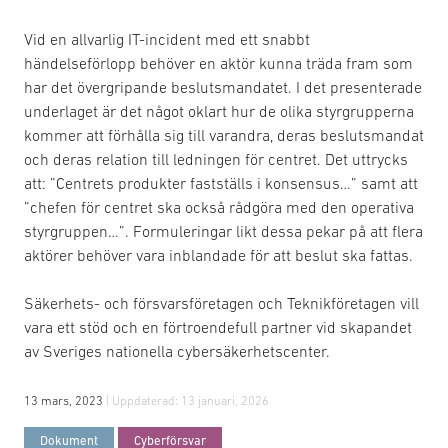
Vid en allvarlig IT-incident med ett snabbt
händelseförlopp behöver en aktör kunna träda fram som
har det övergripande beslutsmandatet. I det presenterade
underlaget är det något oklart hur de olika styrgrupperna
kommer att förhålla sig till varandra, deras beslutsmandat
och deras relation till ledningen för centret. Det uttrycks
att: ”Centrets produkter fastställs i konsensus…” samt att
”chefen för centret ska också rådgöra med den operativa
styrgruppen…”. Formuleringar likt dessa pekar på att flera
aktörer behöver vara inblandade för att beslut ska fattas.
Säkerhets- och försvarsföretagen och Teknikföretagen vill
vara ett stöd och en förtroendefull partner vid skapandet
av Sveriges nationella cybersäkerhetscenter.
13 mars, 2023
| Uppdaterad:
13 januari, 2026
Dokument
Cyberförsvar