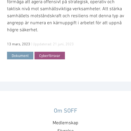
förmåga att agera offensivt på strategisk, operativ och
taktisk nivå mot samhällsviktiga verksamheter. Att stärka
samhällets motståndskraft och resiliens mot denna typ av
angrepp är numera en kärnuppgift i arbetet för att uppnå
högre säkerhet.
13 mars, 2023
| Uppdaterad:
21 juni, 2023
Dokument
Cyberförsvar
Om SOFF
Medlemskap
Styrelse