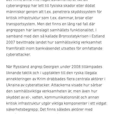
cyberangrepp har lett till fysiska skador eller dödat
människor genom att t.ex. penetrera skyddssystem för
kritisk infrastruktur som t.ex. dammar, broar eller
transportsystem. Men det finns en lång rad fall där
angreppen har lamslagit samhällets funktionalitet. I
samband med den så kallade Bronsstatykrisen i Estland
2007 bevittnade landet hur samhällsviktig verksamhet
framförallt inom bankväsendet utsattes för omfattande
cyberattacker.
När Ryssland angrep Georgien under 2008 tillämpades
liknande taktik och i upptakten till den ryska illegala
annekteringen av Krim drabbades flera centrala aktörer i
Ukraina av cyberattacker. Attackerna visade hur sårbar
den samhällsviktiga verksamheten är, men även hur
skyddet av el-, vatten, kommunikationsnät och annan
kritisk infrastruktur utgör viktiga komponenter i ett vidgat
säkerhetsbegrepp. Det finns således aktörer med