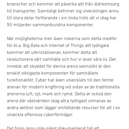
branscher och kommer att påverka allt från äldreomsorg
till transporter. Samtidigt befinner sig utvecklingen ännu
till stora delar fortfarande i sin linda trots att vi idag har
50 miljarder sammanbundna komponenter.
När möjligheterna men även riskerna som detta medför
för bl.a. Big Data och Internet of Things allt tydligare
kommer att utkristalliseras, kommer detta att
revolutionera vårt samhälle och hur vi lever våra liv. Det
innebär att skyddet för denna arena sannolikt är den
enskilt viktigaste komponenten för samhällets
funktionalitet. Cyber har även utvecklats till den femte
arenan för modern krigföring vid sidan av de traditionella
arenorna luft, sjö, mark och rymd. Detta är också den
arena där västvärlden idag allra tydligast utmanas av
andra aktörer som lägger omfattande resurser för att t.ex.
utveckla offensiva cyberförmågor.
Det finns ännu inte något dokumenterat fall att