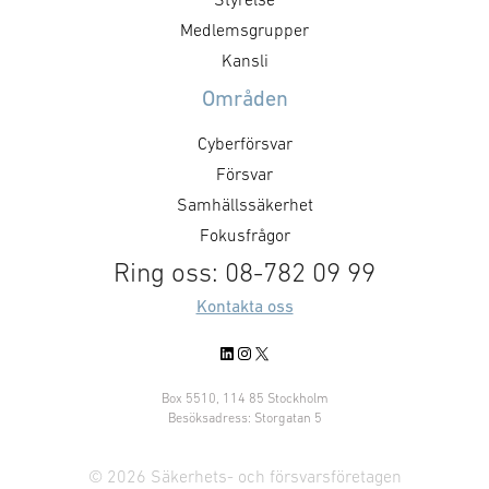
Medlemsgrupper
Kansli
Områden
Cyberförsvar
Försvar
Samhällssäkerhet
Fokusfrågor
Ring oss: 08-782 09 99
Kontakta oss
LinkedIn
Instagram
X
Box 5510, 114 85 Stockholm
Besöksadress: Storgatan 5
© 2026 Säkerhets- och försvarsföretagen