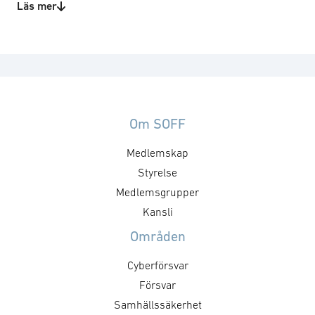
IT
Läs mer
Kommunikation
Obemannade system
Teknisk rådgivning
Teknikområden
Artificiell intelligens
Behörighetssystem
Om SOFF
Identitet/autentisering
Informationsoperationer
Medlemskap
IT-kryptografi
Styrelse
IT-säkerhet
Medlemsgrupper
Mjukvara
Kansli
Mörkerseende
Områden
Säkerhetsstyrningssystem
Signaturshantering
Cyberförsvar
System för vagnparkshantering
Försvar
Systemsäkerhet
Systemteknik
Samhällssäkerhet