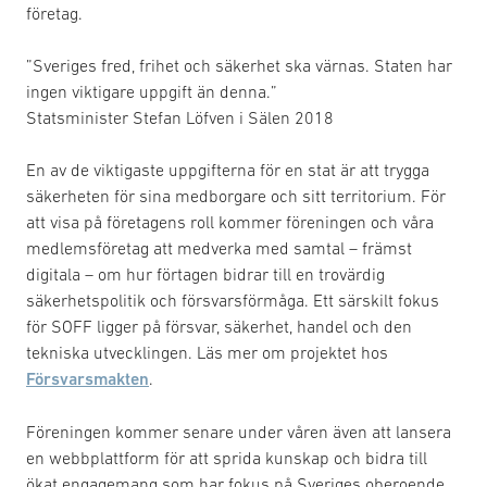
företag.
”Sveriges fred, frihet och säkerhet ska värnas. Staten har
ingen viktigare uppgift än denna.”
Statsminister Stefan Löfven i Sälen 2018
En av de viktigaste uppgifterna för en stat är att trygga
säkerheten för sina medborgare och sitt territorium. För
att visa på företagens roll kommer föreningen och våra
medlemsföretag att medverka med samtal – främst
digitala – om hur förtagen bidrar till en trovärdig
säkerhetspolitik och försvarsförmåga. Ett särskilt fokus
för SOFF ligger på försvar, säkerhet, handel och den
tekniska utvecklingen. Läs mer om projektet hos
Försvarsmakten
.
Föreningen kommer senare under våren även att lansera
en webbplattform för att sprida kunskap och bidra till
ökat engagemang som har fokus på Sveriges oberoende,