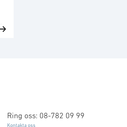
god enligt Jonson, och
från pandemin kan …
r-
…
en
år
d.
ch
ra
Ring oss: 08-782 09 99
n
Kontakta oss