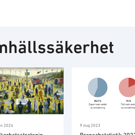
mhällssäkerhet
un 2024
9 maj 2023