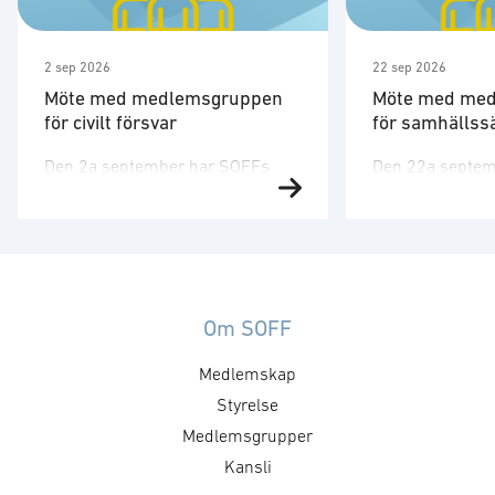
2 sep 2026
22 sep 2026
Möte med medlemsgruppen
Möte med me
för civilt försvar
för samhällss
Den 2a september har SOFFs
Den 22a septem
medlemsgrupp för civilt försvar
medlemsgrupp 
möte. SOFF:s medlemsgrupp för
samhällssäkerh
civilt försvar är ett forum för
Samhällssäkerh
medlemsföretag som arbetar
allt viktigare, in
med frågor kopplade till
möta nya utmanin
utvecklingen av Sveriges civila
uppbyggnaden av
Om SOFF
försvar. Gruppen driver dialog
samt hantera det
Medlemskap
med beslutsfattare och
samhällets ber
myndigheter, bidrar aktivt till
Styrelse
verkar för att 
utredningar och policyarbete
dialogen kring 
Medlemsgrupper
genom remissvar och andra
möjligheter. Den
Kansli
skrivelser, med särskilt fokus på
beredningsgrupp