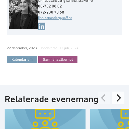
Områdesansvarig samhällssäkerhet
08-782 08 82
072-230 73 68
lina.bonander@soff.se
22 december, 2023
| Uppdaterad:
12 juli, 2024
Kalendarium
Samhällssäkerhet
Relaterade evenemang