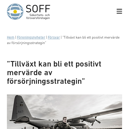
Hoppa till innehåll
Hem
|
Föreningsnyheter
|
Försvar
|
”Tillväxt kan bli ett positivt mervärde
av försörjningsstrategin”
”Tillväxt kan bli ett positivt
mervärde av
Wartofta kompani p4 genomför beredskapskontroll
försörjningsstrategin”
med stridsvagn 122 på Gotland. Transport med
Hercules c130.