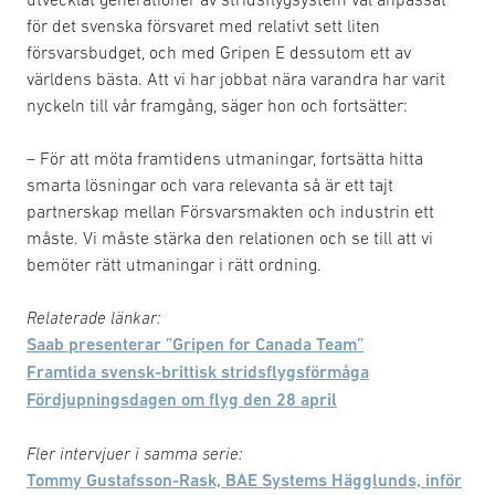
för det svenska försvaret med relativt sett liten
försvarsbudget, och med Gripen E dessutom ett av
världens bästa. Att vi har jobbat nära varandra har varit
nyckeln till vår framgång, säger hon och fortsätter:
– För att möta framtidens utmaningar, fortsätta hitta
smarta lösningar och vara relevanta så är ett tajt
partnerskap mellan Försvarsmakten och industrin ett
måste. Vi måste stärka den relationen och se till att vi
bemöter rätt utmaningar i rätt ordning.
Relaterade länkar:
Saab presenterar ”Gripen for Canada Team”
Framtida svensk-brittisk stridsflygsförmåga
Fördjupningsdagen om flyg den 28 april
Fler intervjuer i samma serie:
Tommy Gustafsson-Rask, BAE Systems Hägglunds, inför