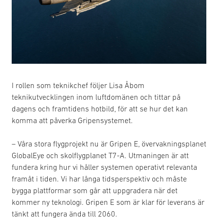
I rollen som teknikchef följer Lisa Åbom
teknikutvecklingen inom luftdomänen och tittar på
dagens och framtidens hotbild, för att se hur det kan
komma att påverka Gripensystemet.
– Våra stora flygprojekt nu är Gripen E, övervakningsplanet
GlobalEye och skolflygplanet T7-A. Utmaningen är att
fundera kring hur vi håller systemen operativt relevanta
framåt i tiden. Vi har långa tidsperspektiv och måste
bygga plattformar som går att uppgradera när det
kommer ny teknologi. Gripen E som är klar för leverans är
tänkt att fungera ända till 2060.