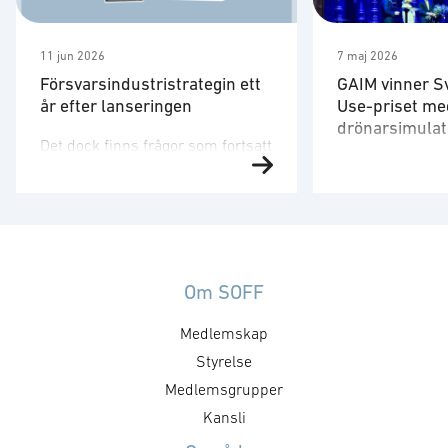
11 jun 2026
7 maj 2026
Försvarsindustristrategin ett
GAIM vinner S
år efter lanseringen
Use-priset me
drönarsimulat
Det dock finns frågor som fortsatt
Försvarsministe
behöver utvecklas. Strategin är
på plats för att 
ett viktigt referensdokument,
”Med en tydlig v
men att dess långsiktiga
produkter som 
betydelse avgörs av hur den
säkrare skapar 
omsätts i myndigheternas
att, under ordn
styrning, upphandling, avtal,
Om SOFF
former, stärka 
regelverk och arbetssätt. Staten
Medlemskap
utmaningar och 
formar försvarsmarknaden
försvarsministe
genom hur den agerar som kund.
Styrelse
”GAIM visar pre
Det handlar inte bara om ökade
Medlemsgrupper
Dual Use-priset ä
försvarsinvesteringar, utan också
Kansli
företag som me
om kravställning,