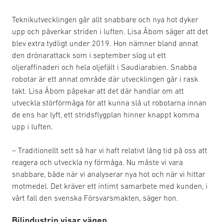
Teknikutvecklingen går allt snabbare och nya hot dyker
upp och påverkar striden i luften. Lisa Åbom säger att det
blev extra tydligt under 2019. Hon nämner bland annat
den drönarattack som i september slog ut ett
oljeraffinaderi och hela oljefält i Saudiarabien. Snabba
robotar är ett annat område där utvecklingen går i rask
takt. Lisa Åbom påpekar att det där handlar om att
utveckla störförmåga för att kunna slå ut robotarna innan
de ens har lyft, ett stridsflygplan hinner knappt komma
upp i luften.
– Traditionellt sett så har vi haft relativt lång tid på oss att
reagera och utveckla ny förmåga. Nu måste vi vara
snabbare, både när vi analyserar nya hot och när vi hittar
motmedel. Det kräver ett intimt samarbete med kunden, i
vårt fall den svenska Försvarsmakten, säger hon.
Bilindustrin visar vägen