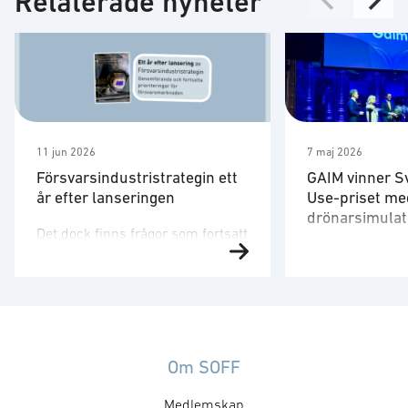
Relaterade nyheter
11 jun 2026
7 maj 2026
Försvarsindustristrategin ett
GAIM vinner S
år efter lanseringen
Use-priset me
drönarsimulat
Det dock finns frågor som fortsatt
Försvarsministe
behöver utvecklas. Strategin är
på plats för att 
ett viktigt referensdokument,
”Med en tydlig v
men att dess långsiktiga
produkter som 
betydelse avgörs av hur den
säkrare skapar 
omsätts i myndigheternas
att, under ordn
styrning, upphandling, avtal,
Om SOFF
former, stärka 
regelverk och arbetssätt. Staten
Medlemskap
utmaningar och 