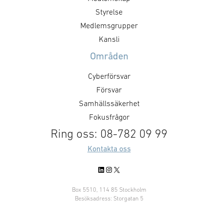
formar försvarsmarknaden
försvarsministe
genom hur den agerar som kund.
Styrelse
”GAIM visar pre
Det handlar inte bara om ökade
Medlemsgrupper
Dual Use-priset ä
försvarsinvesteringar, utan också
Kansli
företag som me
om kravställning,
Områden
anskaffningsprinciper,
affärsmodeller, regelverk och …
Cyberförsvar
Försvar
Samhällssäkerhet
Fokusfrågor
Ring oss: 08-782 09 99
Kontakta oss
LinkedIn
Instagram
X
Box 5510, 114 85 Stockholm
Besöksadress: Storgatan 5