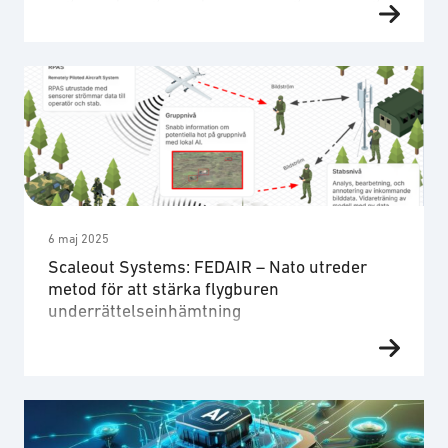
med edge computing Det finns flera kritiska
utmaningar finns vid implementering av
datorseendesystem i distribuerade miljöer vid
edge computing. Metoder för edge computing
Flera tekniska metoder har utvecklats för att
hantera dessa utmaningar, däribland federeralt
lärande för datorseende. Federerat lärande
möjliggör modellträning över distribuerade enheter
utan att rådata behöver centraliseras. …
6 maj 2025
Scaleout Systems: FEDAIR – Nato utreder
metod för att stärka flygburen
underrättelseinhämtning
AI och underrättelse Modern
underrättelseinhämtning är starkt beroende av
sensorsystem som genererar enorma
datamängder. Dessa system förlitar sig i ökande
grad på maskininlärning för att utvinna relevant