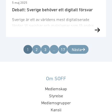
5 maj 2025
Debatt: Sverige behöver ett digitalt försvar
Sverige är ett av världens mest digitaliserade
länder. Vi swishar och molnlagrar som få andra.
Men när det gäller vårt militära försvar riskerar vi
att halka efter. Den digitala omställningen av
Försvarsmakten har inte hållit jämna steg med det
Nästa
civila samhället, och det gör oss sårbara. Den
1
2
3
…
17
säkerhetspolitiska kartan har ritats om i grunden
under …
Om SOFF
Medlemskap
Styrelse
Medlemsgrupper
Kansli