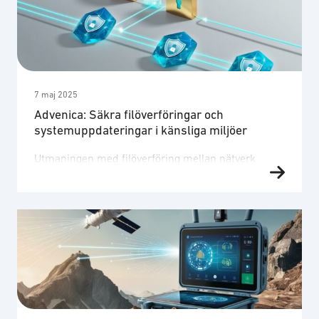
organisationer med stora krav på säkerhet,
anpassning och effektivitet. En av de tekniker som
tagits fram i Sverige har integrerat AI …
7 maj 2025
Advenica: Säkra filöverföringar och
systemuppdateringar i känsliga miljöer
Utmaningen med filöverföring mellan nätverk
Även i nätverk med strikt segmentering kan det
finnas behov av att importera och exportera filer.
Skillnader i säkerhetsklassificering mellan
nätverkszoner gör dock traditionella
överföringsmetoder svåranvända utan att öka
risken för intrång. För att möta detta används ofta
hårdvarulösningar som skapar ett fysiskt
enkelriktat dataflöde. En sådan lösning är
datadioder, …