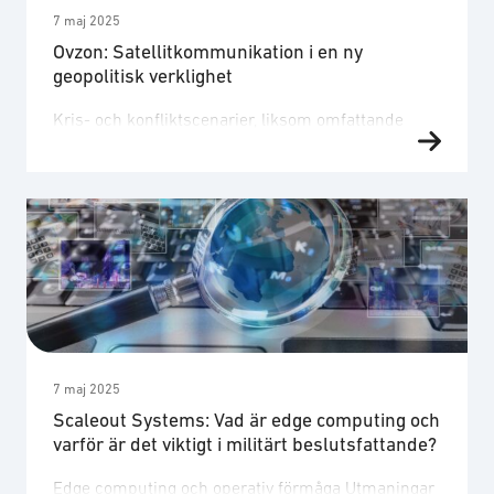
7 maj 2025
Ovzon: Satellitkommunikation i en ny
geopolitisk verklighet
Kris- och konfliktscenarier, liksom omfattande
störningar mot GPS och annan elektronisk
infrastruktur, kräver system som klarar av att
fungera i svåra miljöer. Kommunikationslösningar
som är motståndskraftiga mot störning,
bekämpning och spårning kan spela en viktig roll
för ledning, samordning och operativ flexibilitet.
En viktig aspekt är möjligheten att upprätthålla
säkra dataflöden från rörliga och skyddade …
7 maj 2025
Scaleout Systems: Vad är edge computing och
varför är det viktigt i militärt beslutsfattande?
Edge computing och operativ förmåga Utmaningar