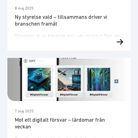
8 maj 2025
Ny styrelse vald – tillsammans driver vi
branschen framåt
Styrelsen är en bärande del i vår struktur. Den ger
röst åt hela branschen – från små teknikföretag till
stora koncerner – och säkerställer att våra
förutsättningar att lyfta företagens kunskaper och
erfarenheter är goda. Att ha engagerade, kunniga
och strategiska företrädare i styrelsen är en
förutsättning för att vi som organisation ska kunna
möta …
7 maj 2025
Mot ett digitalt försvar – lärdomar från
veckan