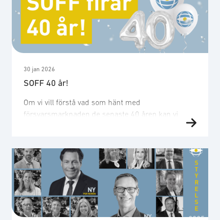
säger försvarsminister Pål Jonson. ”GAIM visar
precis vad Svenska Dual Use-priset är till för –
företag som med teknisk …
30 jan 2026
SOFF 40 år!
Om vi vill förstå vad som hänt med
försvarsmarknaden de senaste 40 åren kan vi
nästan läsa det som en tidslinje över Sveriges
säkerhetspolitiska resa och teknikens språng.
1986: En i huvudsak nationell logik Sverige stod
utanför militära allianser. Den svenska kunden var
dominerande. En betydande del av strukturen var
statlig eller starkt statligt präglad. …