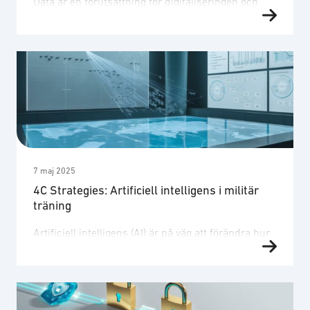
Data är en förutsättning för digitaliseringen och
därmed en avgörande strategisk resurs. Samtidigt
kan data, paradoxalt nog, skapa problem om den
inte kan nyttjas. Kultur och regelverk måste ge
möjligheter att dela, strukturera och använda data
på ett lämpligt och ändamålsenligt sätt. Tekniker
förändras snabbt och hoten likaså. Ständigt
föränderliga hot ställer krav på att …
7 maj 2025
4C Strategies: Artificiell intelligens i militär
träning
Artificiell intelligens (AI) är på väg att förändra hur
försvarsmakter planerar och genomför träning och
övningar. Genom att använda AI för att stödja
arbetsintensiva moment, som scenarioframtagning
och rapportskrivning, frigörs tid och resurser i