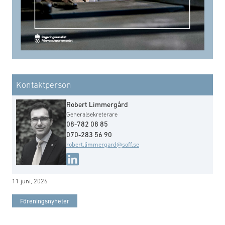
Kontaktperson
Robert Limmergård
Generalsekreterare
08-782 08 85
070-283 56 90
robert.limmergard@soff.se
11 juni, 2026
Föreningsnyheter