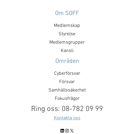
säkrare skapar GAIM möjligheten
huvudsak natione
att, under ordnade och trygga
Om SOFF
stod utanför mili
former, stärka förmågan att möta
Den svenska ku
Medlemskap
utmaningar och hot”, säger
dominerande. E
försvarsminister Pål Jonson.
Styrelse
av strukturen var
”GAIM visar precis vad Svenska
starkt statligt p
Medlemsgrupper
Dual Use-priset är till för –
Kansli
företag som med teknisk …
Områden
Cyberförsvar
Försvar
Samhällssäkerhet
Fokusfrågor
Ring oss: 08-782 09 99
Kontakta oss
LinkedIn
Instagram
X