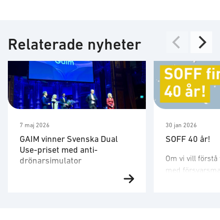
Relaterade nyheter
7 maj 2026
30 jan 2026
GAIM vinner Svenska Dual
SOFF 40 år!
Use-priset med anti-
Om vi vill först
drönarsimulator
med försvarsm
Försvarsminister Pål Jonson var
senaste 40 åren
på plats för att utse vinnaren.
läsa det som en 
”Med en tydlig vision och
Sveriges säkerh
produkter som gör vardagen
och teknikens s