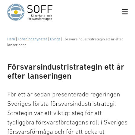
Hoppa till innehåll
Hem
|
Föreningsnyheter
|
Övrigt
|
Försvarsindustristrategin ett år efter
lanseringen
Försvarsindustristrategin ett år
efter lanseringen
För ett år sedan presenterade regeringen
Sveriges första försvarsindustristrategi.
Strategin var ett viktigt steg för att
tydliggöra försvarsföretagens roll i Sveriges
försvarsförmåga och för att peka ut