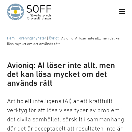
Hoppa till innehåll
Hem
|
Föreningsnyheter
|
Övrigt
|
Avioniq: AI löser inte allt, men det kan
lösa mycket om det används rätt
Avioniq: AI löser inte allt, men
det kan lösa mycket om det
används rätt
Artificiell intelligens (AI) är ett kraftfullt
verktyg för att lösa vissa typer av problem i
det civila samhället, särskilt i sammanhang
där det är acceptabelt att resultaten inte är