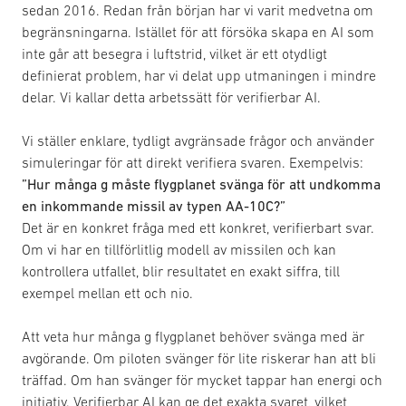
sedan 2016. Redan från början har vi varit medvetna om
begränsningarna. Istället för att försöka skapa en AI som
inte går att besegra i luftstrid, vilket är ett otydligt
definierat problem, har vi delat upp utmaningen i mindre
delar. Vi kallar detta arbetssätt för verifierbar AI.
Vi ställer enklare, tydligt avgränsade frågor och använder
simuleringar för att direkt verifiera svaren. Exempelvis:
”Hur många g måste flygplanet svänga för att undkomma
en inkommande missil av typen AA-10C?”
Det är en konkret fråga med ett konkret, verifierbart svar.
Om vi har en tillförlitlig modell av missilen och kan
kontrollera utfallet, blir resultatet en exakt siffra, till
exempel mellan ett och nio.
Att veta hur många g flygplanet behöver svänga med är
avgörande. Om piloten svänger för lite riskerar han att bli
träffad. Om han svänger för mycket tappar han energi och
initiativ. Verifierbar AI kan ge det exakta svaret, vilket