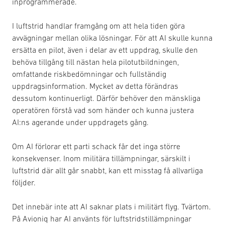
inprogrammerade.
I luftstrid handlar framgång om att hela tiden göra
avvägningar mellan olika lösningar. För att AI skulle kunna
ersätta en pilot, även i delar av ett uppdrag, skulle den
behöva tillgång till nästan hela pilotutbildningen,
omfattande riskbedömningar och fullständig
uppdragsinformation. Mycket av detta förändras
dessutom kontinuerligt. Därför behöver den mänskliga
operatören förstå vad som händer och kunna justera
AI:ns agerande under uppdragets gång.
Om AI förlorar ett parti schack får det inga större
konsekvenser. Inom militära tillämpningar, särskilt i
luftstrid där allt går snabbt, kan ett misstag få allvarliga
följder.
Det innebär inte att AI saknar plats i militärt flyg. Tvärtom.
På Avioniq har AI använts för luftstridstillämpningar