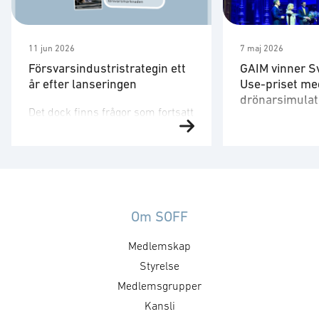
11 jun 2026
7 maj 2026
Försvarsindustristrategin ett
GAIM vinner S
år efter lanseringen
Use-priset me
drönarsimulat
Det dock finns frågor som fortsatt
Försvarsministe
behöver utvecklas. Strategin är
på plats för att 
ett viktigt referensdokument,
”Med en tydlig v
men att dess långsiktiga
produkter som 
betydelse avgörs av hur den
säkrare skapar 
omsätts i myndigheternas
att, under ordn
styrning, upphandling, avtal,
Om SOFF
former, stärka 
regelverk och arbetssätt. Staten
Medlemskap
utmaningar och 
formar försvarsmarknaden
försvarsministe
genom hur den agerar som kund.
Styrelse
”GAIM visar pre
Det handlar inte bara om ökade
Medlemsgrupper
Dual Use-priset ä
försvarsinvesteringar, utan också
Kansli
företag som me
om kravställning,