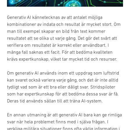
Generativ AI kännetecknas av att antalet möjliga
kombinationer av indata och resultat är mycket stort. Om
man till exempel skapar en bild från text kommer
resultatet att se olika ut varje gång. Det gör det svårt att
verifiera om resultatet är korrekt eller användbart. I
många fall saknas ett facit. För att bedöma kvaliteten
krävs expertkunskap, vilket tar mycket tid och resurser.
Om generativ AI används inom ett uppdrag som luftstrid
kan svaret också variera varje gång, och det är inte alltid
tydligt vad som är ett bra eller dåligt svar. Stridspiloter
som har expertkunskap för att bedöma dessa svar är få.
Deras tid används sällan till att träna AI-system.
En annan utmaning är att generativ AI bara kan ge rimliga
svar när hela problemet finns med i själva frågan. I
verkliga militära situationer finns ofta viktig information i