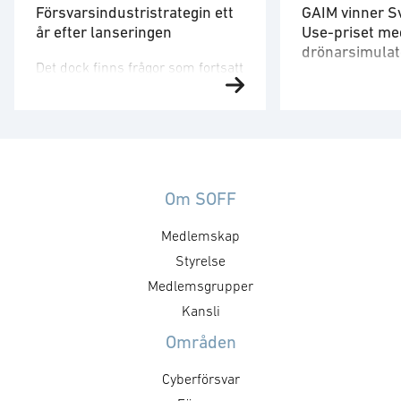
Försvarsindustristrategin ett
GAIM vinner S
år efter lanseringen
Use-priset me
drönarsimulat
Det dock finns frågor som fortsatt
Försvarsministe
behöver utvecklas. Strategin är
på plats för att 
ett viktigt referensdokument,
”Med en tydlig v
men att dess långsiktiga
produkter som 
betydelse avgörs av hur den
säkrare skapar 
omsätts i myndigheternas
att, under ordn
styrning, upphandling, avtal,
Om SOFF
former, stärka 
regelverk och arbetssätt. Staten
Medlemskap
utmaningar och 
formar försvarsmarknaden
försvarsministe
genom hur den agerar som kund.
Styrelse
”GAIM visar pre
Det handlar inte bara om ökade
Medlemsgrupper
Dual Use-priset ä
försvarsinvesteringar, utan också
Kansli
företag som me
om kravställning,
Områden
anskaffningsprinciper,
affärsmodeller, regelverk och …
Cyberförsvar