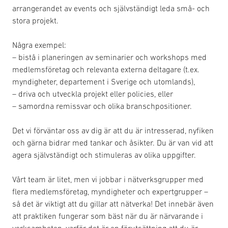
arrangerandet av events och självständigt leda små- och
stora projekt.
Några exempel:
– bistå i planeringen av seminarier och workshops med
medlemsföretag och relevanta externa deltagare (t.ex.
myndigheter, departement i Sverige och utomlands),
– driva och utveckla projekt eller policies, eller
– samordna remissvar och olika branschpositioner.
Det vi förväntar oss av dig är att du är intresserad, nyfiken
och gärna bidrar med tankar och åsikter. Du är van vid att
agera självständigt och stimuleras av olika uppgifter.
Vårt team är litet, men vi jobbar i nätverksgrupper med
flera medlemsföretag, myndigheter och expertgrupper –
så det är viktigt att du gillar att nätverka! Det innebär även
att praktiken fungerar som bäst när du är närvarande i
verksamheten, varför det är en förutsättning att du är