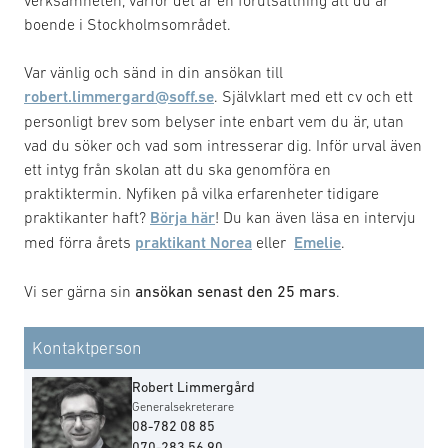
boende i Stockholmsområdet.
Var vänlig och sänd in din ansökan till
robert.limmergard@soff.se
. Självklart med ett cv och ett
personligt brev som belyser inte enbart vem du är, utan
vad du söker och vad som intresserar dig. Inför urval även
ett intyg från skolan att du ska genomföra en
praktiktermin. Nyfiken på vilka erfarenheter tidigare
praktikanter haft?
Börja här
! Du kan även läsa en intervju
med förra årets
praktikant Norea
eller
Emelie
.
Vi ser gärna sin
ansökan senast den 25 mars
.
Kontaktperson
Robert Limmergård
Generalsekreterare
08-782 08 85
070-283 56 90