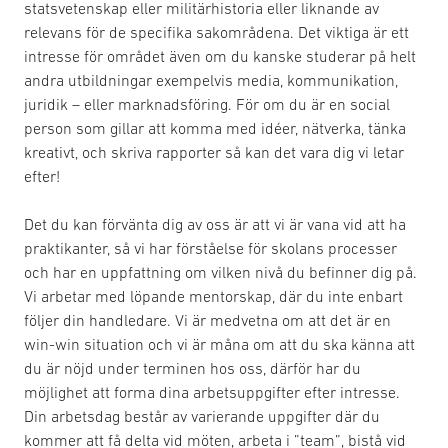
statsvetenskap eller militärhistoria eller liknande av
relevans för de specifika sakområdena. Det viktiga är ett
intresse för området även om du kanske studerar på helt
andra utbildningar exempelvis media, kommunikation,
juridik – eller marknadsföring. För om du är en social
person som gillar att komma med idéer, nätverka, tänka
kreativt, och skriva rapporter så kan det vara dig vi letar
efter!
Det du kan förvänta dig av oss är att vi är vana vid att ha
praktikanter, så vi har förståelse för skolans processer
och har en uppfattning om vilken nivå du befinner dig på.
Vi arbetar med löpande mentorskap, där du inte enbart
följer din handledare. Vi är medvetna om att det är en
win-win situation och vi är måna om att du ska känna att
du är nöjd under terminen hos oss, därför har du
möjlighet att forma dina arbetsuppgifter efter intresse.
Din arbetsdag består av varierande uppgifter där du
kommer att få delta vid möten, arbeta i ”team”, bistå vid