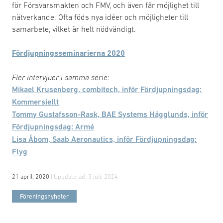
för Försvarsmakten och FMV, och även får möjlighet till
nätverkande. Ofta föds nya idéer och möjligheter till
samarbete, vilket är helt nödvändigt.
Fördjupningsseminarierna 2020
Fler intervjuer i samma serie:
Mikael Krusenberg, combitech, inför Fördjupningsdag:
Kommersiellt
Tommy Gustafsson-Rask, BAE Systems Hägglunds, inför
Fördjupningsdag: Armé
Lisa Åbom, Saab Aeronautics, inför Fördjupningsdag:
Flyg
21 april, 2020
| Uppdaterad:
3 juli, 2024
Föreningsnyheter