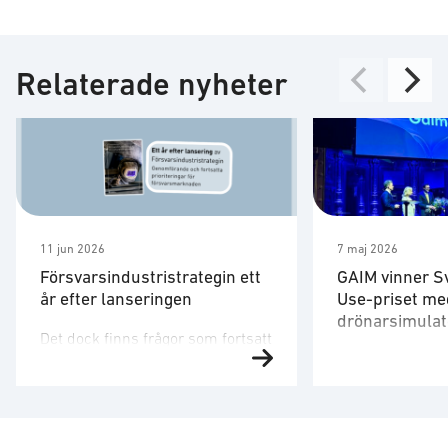
Relaterade nyheter
11 jun 2026
7 maj 2026
Försvarsindustristrategin ett
GAIM vinner S
år efter lanseringen
Use-priset me
drönarsimulat
Det dock finns frågor som fortsatt
Försvarsministe
behöver utvecklas. Strategin är
på plats för att 
ett viktigt referensdokument,
”Med en tydlig v
men att dess långsiktiga
produkter som 
betydelse avgörs av hur den