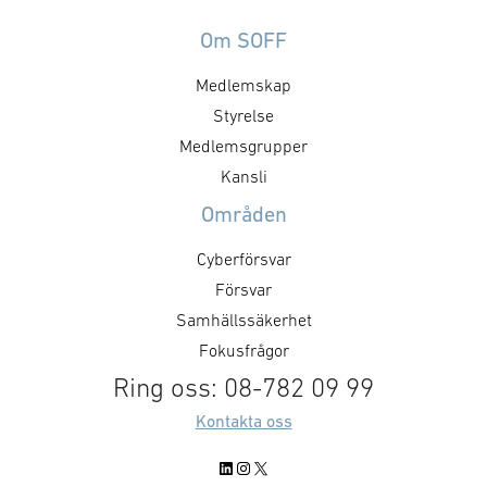
säkrare skapar 
omsätts i myndigheternas
att, under ordn
styrning, upphandling, avtal,
Om SOFF
former, stärka 
regelverk och arbetssätt. Staten
Medlemskap
utmaningar och 
formar försvarsmarknaden
försvarsministe
genom hur den agerar som kund.
Styrelse
”GAIM visar pre
Det handlar inte bara om ökade
Medlemsgrupper
Dual Use-priset ä
försvarsinvesteringar, utan också
Kansli
företag som me
om kravställning,
Områden
anskaffningsprinciper,
affärsmodeller, regelverk och …
Cyberförsvar
Försvar
Samhällssäkerhet
Fokusfrågor
Ring oss: 08-782 09 99
Kontakta oss
LinkedIn
Instagram
X