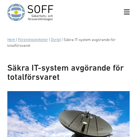
Hoppa till innehåll
Hem
|
Föreningsnyheter
|
Övrigt
|
Säkra IT-system avgörande för
totalförsvaret
Säkra IT-system avgörande för
totalförsvaret