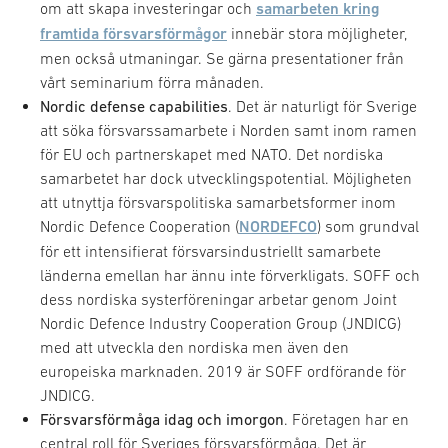
om att skapa investeringar och
samarbeten kring
framtida försvarsförmågor
innebär stora möjligheter,
men också utmaningar. Se gärna presentationer från
vårt seminarium förra månaden.
Nordic defense capabilities
. Det är naturligt för Sverige
att söka försvarssamarbete i Norden samt inom ramen
för EU och partnerskapet med NATO. Det nordiska
samarbetet har dock utvecklingspotential. Möjligheten
att utnyttja försvarspolitiska samarbetsformer inom
Nordic Defence Cooperation (
NORDEFCO
) som grundval
för ett intensifierat försvarsindustriellt samarbete
länderna emellan har ännu inte förverkligats. SOFF och
dess nordiska systerföreningar arbetar genom Joint
Nordic Defence Industry Cooperation Group (JNDICG)
med att utveckla den nordiska men även den
europeiska marknaden. 2019 är SOFF ordförande för
JNDICG.
Försvarsförmåga idag och imorgon
. Företagen har en
central roll för Sveriges försvarsförmåga. Det är