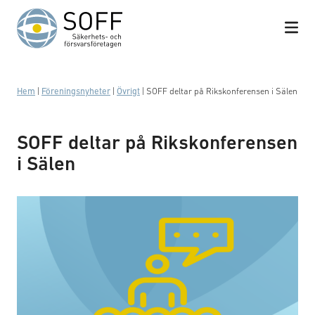
Hoppa till innehåll
Hem
|
Föreningsnyheter
|
Övrigt
|
SOFF deltar på Rikskonferensen i Sälen
SOFF deltar på Rikskonferensen
i Sälen