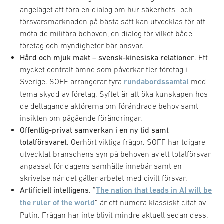
angeläget att föra en dialog om hur säkerhets- och
försvarsmarknaden på bästa sätt kan utvecklas för att
möta de militära behoven, en dialog för vilket både
företag och myndigheter bär ansvar.
Hård och mjuk makt – svensk-kinesiska relationer
. Ett
mycket centralt ämne som påverkar fler företag i
Sverige. SOFF arrangerar fyra
rundabordssamtal
med
tema skydd av företag. Syftet är att öka kunskapen hos
de deltagande aktörerna om förändrade behov samt
insikten om pågående förändringar.
Offentlig-privat samverkan i en ny tid samt
totalförsvaret
. Oerhört viktiga frågor. SOFF har tdigare
utvecklat branschens syn på behoven av ett totalförsvar
anpassat för dagens samhälle innebär samt en
skrivelse när det gäller arbetet med civilt försvar.
Artificiell intelligens
. ”
The nation that leads in AI will be
the ruler of the world
” är ett numera klassiskt citat av
Putin. Frågan har inte blivit mindre aktuell sedan dess.