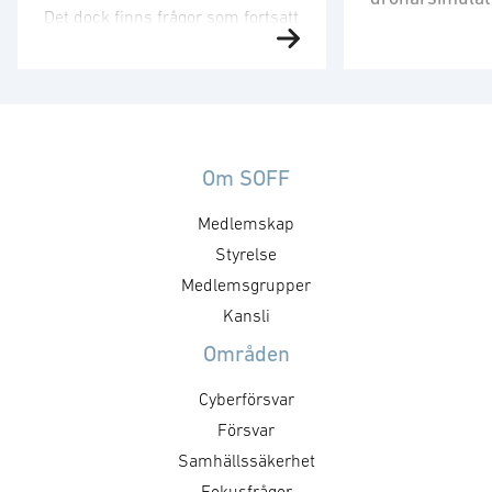
Det dock finns frågor som fortsatt
Försvarsministe
behöver utvecklas. Strategin är
på plats för att 
ett viktigt referensdokument,
”Med en tydlig v
men att dess långsiktiga
produkter som 
betydelse avgörs av hur den
säkrare skapar 
omsätts i myndigheternas
att, under ordn
styrning, upphandling, avtal,
Om SOFF
former, stärka 
regelverk och arbetssätt. Staten
Medlemskap
utmaningar och 
formar försvarsmarknaden
försvarsministe
genom hur den agerar som kund.
Styrelse
”GAIM visar pre
Det handlar inte bara om ökade
Medlemsgrupper
Dual Use-priset ä
försvarsinvesteringar, utan också
Kansli
företag som me
om kravställning,
Områden
anskaffningsprinciper,
affärsmodeller, regelverk och …
Cyberförsvar
Försvar
Samhällssäkerhet
Fokusfrågor