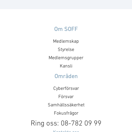
inom cyberförsvar,
inom cyberförsv
kommunikation och
kommunikation
ledningsfrågor. Gruppen arbetar
ledningsfrågor.
utefter en årligt fastställd
utefter en årligt
Om SOFF
handlingsplan med identifierade
handlingsplan m
Medlemskap
mål och aktiviteter. Syftet med
mål och aktivite
mötet är att utveckla föreningens
Styrelse
mötet är att utv
positioner inom cyberområdet,
positioner inom
Medlemsgrupper
att besluta om kommande
att besluta om
Kansli
aktiviteter och dess inriktning
aktiviteter och 
Områden
samt att nätverka mellan
samt att nätver
medlemsföretagen.
medlemsföretag
Cyberförsvar
Målsättningen är att det ska …
Målsättningen är
Försvar
Samhällssäkerhet
Fokusfrågor
Ring oss: 08-782 09 99
Kontakta oss